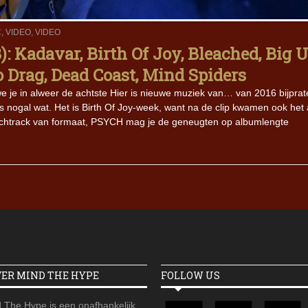
C
,
VIDEO
,
VIDEO
Iron Jinn doopt vers epos 
Futurist en munt Reich and
 Kadavar, Birth Of Joy, Bleached, Big U
Roll-stijl
Drag, Dead Coast, Mind Spiders
 je in alweer de achtste Hier is nieuwe muziek van… van 2016 bijprat
t is nogal wat. Het is Birth Of Joy-week, want na de clip kwamen ook het
sychtrack van formaat, PSYCH mag je de geneugten op albumlengte
VER MIND THE HYPE
FOLLOW US
 The Hype is een onafhankelijk