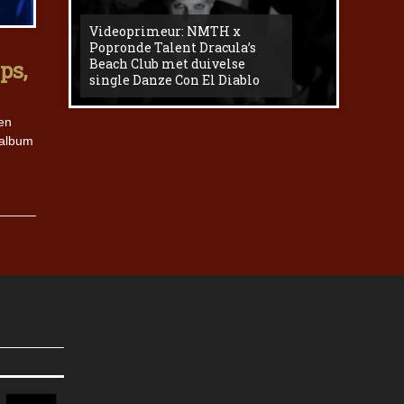
Videoprimeur: NMTH x
The
Popronde Talent Dracula’s
Zemma s
Beach Club met duivelse
underg
ps,
single Danze Con El Diablo
livesess
en
 album