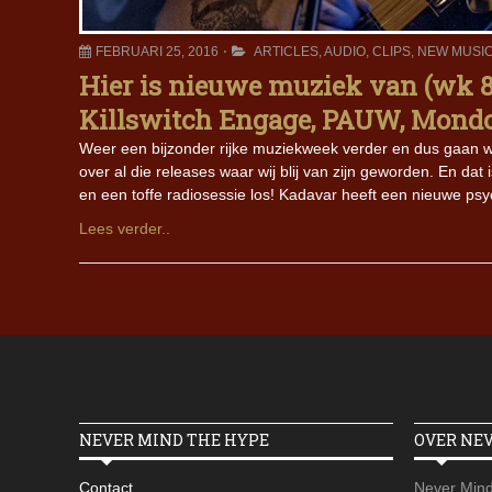
FEBRUARI 25, 2016
ARTICLES
,
AUDIO
,
CLIPS
,
NEW MUSI
Hier is nieuwe muziek van (wk 8):
Killswitch Engage, PAUW, Mondo 
Weer een bijzonder rijke muziekweek verder en dus gaan we
over al die releases waar wij blij van zijn geworden. En da
en een toffe radiosessie los! Kadavar heeft een nieuwe p
Lees verder..
NEVER MIND THE HYPE
OVER NE
Contact
Never Mind