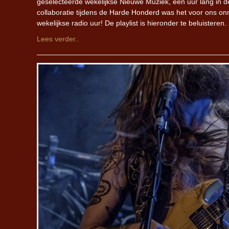
geselecteerde wekelijkse Nieuwe Muziek, één uur lang in d
collaboratie tijdens de Harde Honderd was het voor ons onmoge
wekelijkse radio uur! De playlist is hieronder te beluistere
Lees verder..