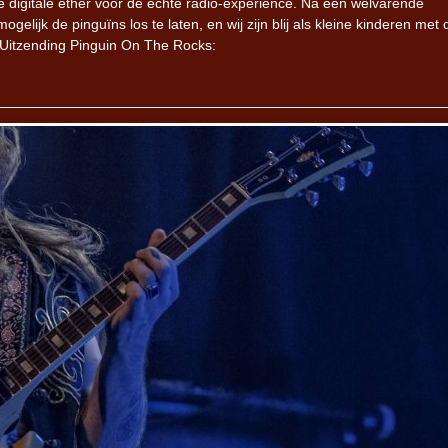
e digitale ether voor de échte radio-experience. Na een welvarende
lijk de pinguïns los te laten, en wij zijn blij als kleine kinderen met d
n. Uitzending Pinguin On The Rocks: