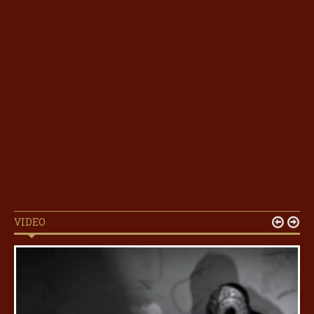
VIDEO

