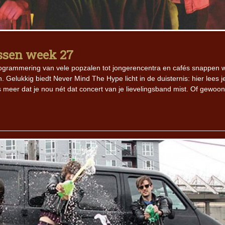
Iron Jinn doopt vers epos 
Futurist en munt Reich and
Roll-stijl
issen week 27
 programmering van vele popzalen tot jongerencentra en cafés snappen w
n. Gelukkig biedt Never Mind The Hype licht in de duisternis: hier lees j
ss meer dat je nou nét dat concert van je lievelingsband mist. Of gewoo