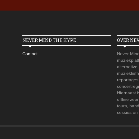
NEVER MIND THE HYPE
OVER NE
Contact
Never Mind
muziekplatf
alternative
muzieklief
reportages
concertregi
Hiernaast 
offline zee
tours, ban
sessies en