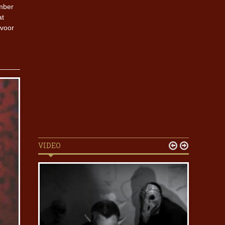
mber
at
 voor
VIDEO

