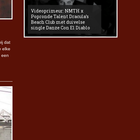
Videoprimeur: NMTH x
The
Popronde Talent Dracula’s
Zemma s
Beach Club met duivelse
underg
single Danze Con El Diablo
livesess
ij dat
e elke
n een