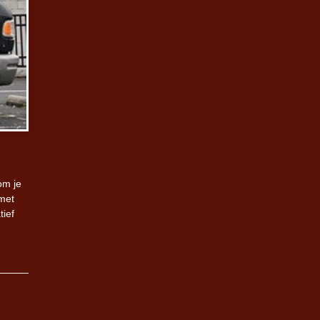
om je
 met
tief