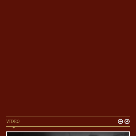
VIDEO

