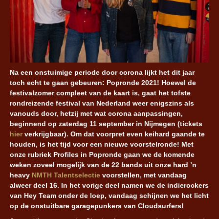
Na een onstuimige periode door corona lijkt het dit jaar
toch echt te gaan gebeuren: Popronde 2021! Hoewel de
festivalzomer compleet van de kaart is, gaat het tofste
rondreizende festival van Nederland weer enigszins als
vanouds door, hetzij met wat corona aanpassingen,
beginnend op zaterdag 11 september in Nijmegen (tickets
hier
verkrijgbaar). Om dat voorpret even keihard gaande te
houden, is het tijd voor een nieuwe voorstelronde! Met
onze rubriek Profiles in Popronde gaan we de komende
weken zoveel mogelijk van de 22 bands uit onze hard ’n
heavy
NMTH Talentselectie
voorstellen, met vandaag
alweer deel 16. In het vorige deel namen we de indierockers
van Hey Team onder de loep, vandaag schijnen we het licht
op de onstuitbare garagepunkers van Cloudsurfers!