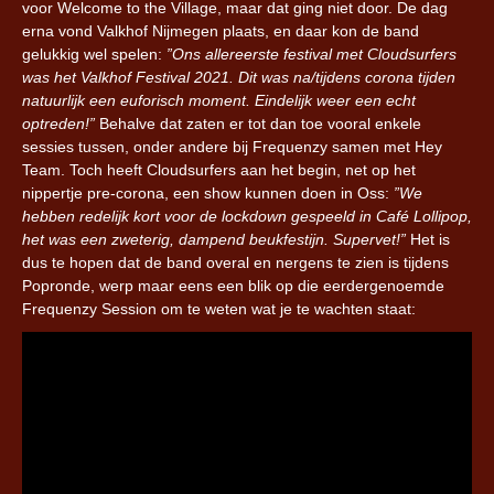
voor Welcome to the Village, maar dat ging niet door. De dag
erna vond Valkhof Nijmegen plaats, en daar kon de band
gelukkig wel spelen:
”Ons allereerste festival met Cloudsurfers
was het Valkhof Festival 2021. Dit was na/tijdens corona tijden
natuurlijk een euforisch moment. Eindelijk weer een echt
optreden!”
Behalve dat zaten er tot dan toe vooral enkele
sessies tussen, onder andere bij Frequenzy samen met Hey
Team. Toch heeft Cloudsurfers aan het begin, net op het
nippertje pre-corona, een show kunnen doen in Oss:
”We
hebben redelijk kort voor de lockdown gespeeld in Café Lollipop,
het was een zweterig, dampend beukfestijn. Supervet!”
Het is
dus te hopen dat de band overal en nergens te zien is tijdens
Popronde, werp maar eens een blik op die eerdergenoemde
Frequenzy Session om te weten wat je te wachten staat: