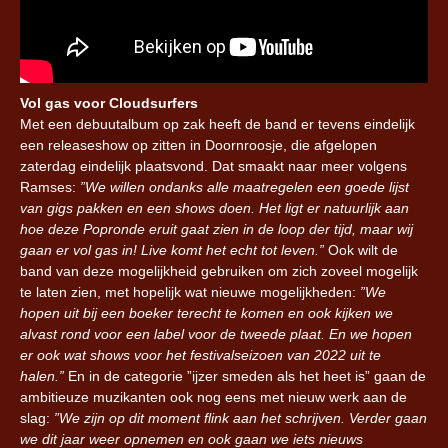
Vol gas voor Cloudsurfers
Met een debuutalbum op zak heeft de band er tevens eindelijk
een releaseshow op zitten in Doornroosje, die afgelopen
zaterdag eindelijk plaatsvond. Dat smaakt naar meer volgens
Ramses:
”We willen ondanks alle maatregelen een goede lijst
van gigs pakken en een shows doen. Het ligt er natuurlijk aan
hoe deze Popronde eruit gaat zien in de loop der tijd, maar wij
gaan er vol gas in! Live komt het echt tot leven.”
Ook wilt de
band van deze mogelijkheid gebruiken om zich zoveel mogelijk
te laten zien, met hopelijk wat nieuwe mogelijkheden:
”We
hopen uit bij een boeker terecht te komen en ook kijken we
alvast rond voor een label voor de tweede plaat. En we hopen
er ook wat shows voor het festivalseizoen van 2022 uit te
halen.”
En in de categorie ”ijzer smeden als het heet is” gaan de
ambitieuze muzikanten ook nog eens met nieuw werk aan de
slag:
”We zijn op dit moment flink aan het schrijven. Verder gaan
we dit jaar weer opnemen en ook gaan we iets nieuws