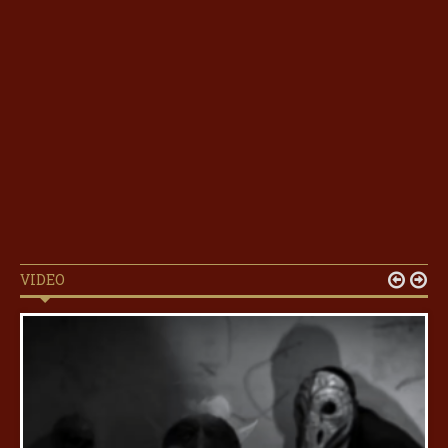
VIDEO

