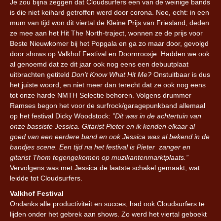
Je zou bijna zeggen dat Cloudsurfers een van de weinige bands
is die niet keihard getroffen werd door corona. Nee, echt: in een
mum van tijd won dit viertal de Kleine Prijs van Friesland, deden
ze mee aan het Hit The North-traject, wonnen ze de prijs voor
Beste Nieuwkomer bij het Popgala en ga zo maar door, gevolgd
door shows op Valkhof Festival en Doornroosje. Hadden we ook
al genoemd dat ze dit jaar ook nog eens een debuutplaat
uitbrachten getiteld
Don’t Know What Hit Me?
Onstuitbaar is dus
het juiste woord, en niet meer dan terecht dat ze ook nog eens
tot onze harde NMTH Selectie behoren. Volgens drummer
Ramses begon het voor de surfrock/garagepunkband allemaal
op het festival Dicky Woodstock:
”Dit was in de achtertuin van
onze bassiste Jessica. Gitarist Pieter en ik kenden elkaar al
goed van een eerdere band en ook Jessica was al bekend in de
bandjes scene. Een tijd na het festival is Pieter zanger en
gitarist Thom tegengekomen op muzikantenmarktplaats.”
Vervolgens was met Jessica de laatste schakel gemaakt, wat
leidde tot Cloudsurfers.
Valkhof Festival
Ondanks alle productiviteit en succes, had ook Cloudsurfers te
lijden onder het gebrek aan shows. Zo werd het viertal geboekt