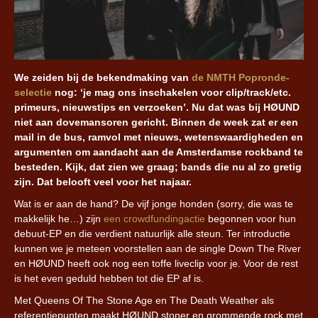
We zeiden bij de bekendmaking van
de NMTH Popronde-
selectie
nog: ‘je mag ons inschakelen voor clip/track/etc.
primeurs, nieuwstips en verzoeken’. Nu dat was bij HØUND
niet aan dovemansoren gericht. Binnen de week zat er een
mail in de bus, ramvol met nieuws, wetenswaardigheden en
argumenten om aandacht aan de Amsterdamse rockband te
besteden. Kijk, dat zien we graag; bands die nu al zo gretig
zijn. Dat belooft veel voor het najaar.
Wat is er aan de hand? De vijf jonge honden (sorry, die was te
makkelijk he…) zijn
een crowdfundingactie
begonnen voor hun
debuut-EP en die verdient natuurlijk alle steun. Ter introductie
kunnen we je meteen voorstellen aan de single Down The River
en HØUND heeft ook nog een toffe liveclip voor je. Voor de rest
is het even geduld hebben tot die EP af is.
Met Queens Of The Stone Age en The Death Weather als
referentiepunten maakt HØUND stoner en grommende rock met