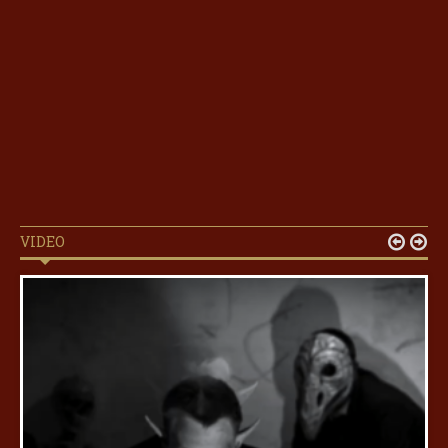
VIDEO

