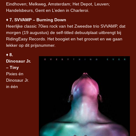
Eindhoven; Melkweg, Amsterdam; Het Depot, Leuven;
Handelsbeurs, Gent en L’eden in Charleroi.
♦︎
7. SVVAMP – Burning Down
Heerlijke classic 70ies rock van het Zweedse trio SVVAMP, dat
morgen (19 augustus) de self-titled debuutplaat uitbrengt bij
RidingEasy Records. Het boogiet en het groovet en we gaan
lekker op dit prijsnummer.
♦︎
8.
Dinosaur Jr.
– Tiny
Pixies én
Dinosaur Jr.
in één