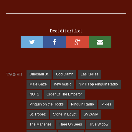
Deel dit artikel
TAGGED
Dinosaur Jr.
God Damn
Las Kellies
Male Gaze
new music
NMTH op Pinguin Radio
NOTS
Order Of The Emperor
Pinguin on the Rocks
Pinguin Radio
Pixies
St. Tropez
Stone In Egypt
SVVAMP
The Marlenes
Thee Oh Sees
True Widow