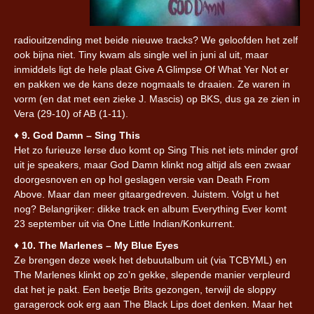
radiouitzending met beide nieuwe tracks? We geloofden het zelf
ook bijna niet. Tiny kwam als single wel in juni al uit, maar
inmiddels ligt de hele plaat Give A Glimpse Of What Yer Not er
en pakken we de kans deze nogmaals te draaien. Ze waren in
vorm (en dat met een zieke J. Mascis) op BKS, dus ga ze zien in
Vera (29-10) of AB (1-11).
♦︎
9. God Damn – Sing This
Het zo furieuze Ierse duo komt op Sing This net iets minder grof
uit je speakers, maar God Damn klinkt nog altijd als een zwaar
doorgesnoven en op hol geslagen versie van Death From
Above. Maar dan meer gitaargedreven. Juistem. Volgt u het
nog? Belangrijker: dikke track en album Everything Ever komt
23 september uit via One Little Indian/Konkurrent.
♦︎
10. The Marlenes – My Blue Eyes
Ze brengen deze week het debuutalbum uit (via TCBYML) en
The Marlenes klinkt op zo’n gekke, slepende manier verpleurd
dat het je pakt. Een beetje Brits gezongen, terwijl de sloppy
garagerock ook erg aan The Black Lips doet denken. Maar het