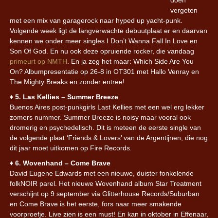
vergeten
met een mix van garagerock naar hyped up yacht-punk.
Volgende week ligt de langverwachte debuutplaat er en daarvan
kennen we onder meer singles I Don’t Wanna Fall In Love en
Son Of God. En nu ook deze opruiende rocker, die vandaag
primeurt op NMTH
. En ja zeg het maar: Which Side Are You
On? Albumpresentatie op 26-8 in OT301 met Hallo Venray en
The Mighty Breaks en zonder entree!
♦︎
5. Las Kellies – Summer Breeze
Buenos Aires post-punkgirls Last Kellies met een wel erg lekker
zomers nummer. Summer Breeze is noisy maar vooral ook
dromerig en psychedelisch. Dit is meteen de eerste single van
de volgende plaat ‘Friends & Lovers’ van de Argentijnen, die nog
dit jaar moet uitkomen op Fire Records.
♦︎
6. Wovenhand – Come Brave
David Eugene Edwards met een nieuwe, duister fonkelende
folkNOIR parel. Het nieuwe Wovenhand album Star Treatment
verschijnt op 9 september via Glitterhouse Records/Suburban
en Come Brave is het eerste, fors naar meer smakende
voorproefje. Live zien is een must! En kan in oktober in Effenaar,