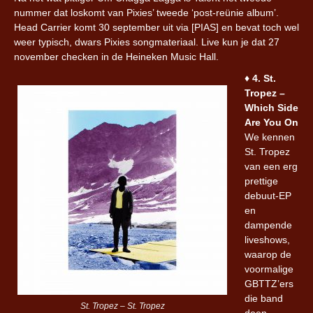
nummer dat loskomt van Pixies’ tweede ‘post-reünie album’.
Head Carrier komt 30 september uit via [PIAS] en bevat toch wel
weer typisch, dwars Pixies songmateriaal. Live kun je dat 27
november checken in de Heineken Music Hall.
♦︎
4. St.
Tropez –
Which Side
Are You On
We kennen
St. Tropez
van een erg
prettige
debuut-EP
en
dampende
liveshows,
waarop de
voormalige
GBTTZ’ers
die band
St. Tropez – St. Tropez
doen