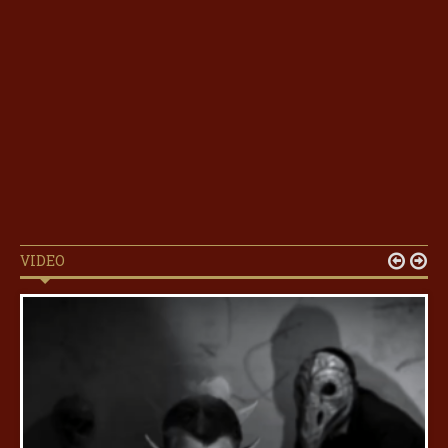
VIDEO

