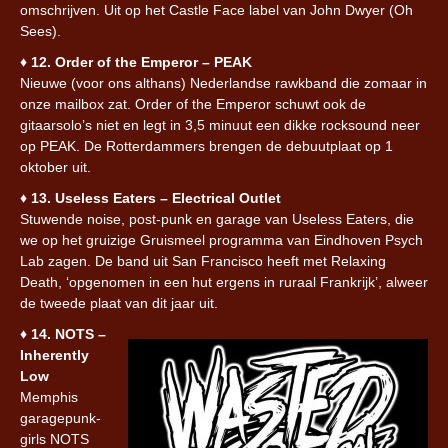
omschrijven. Uit op het Castle Face label van John Dwyer (Oh
Sees).
♦︎
12. Order of the Emperor – PEAK
Nieuwe (voor ons althans) Nederlandse rawkband die zomaar in
onze mailbox zat. Order of the Emperor schuwt ook de
gitaarsolo’s niet en legt in 3,5 minuut een dikke rocksound neer
op PEAK. De Rotterdammers brengen de debuutplaat op 1
oktober uit.
♦︎
13. Useless Eaters – Electrical Outlet
Stuwende noise, post-punk en garage van Useless Eaters, die
we op het gruizige Gruismeel programma van Eindhoven Psych
Lab zagen. De band uit San Francisco heeft met Relaxing
Death, ‘opgenomen in een hut ergens in ruraal Frankrijk’, alweer
de tweede plaat van dit jaar uit.
♦︎
14. NOTS –
Inherently
Low
Memphis
garagepunk-
girls NOTS