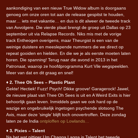
aankondiging van een nieuw True Widow album is doorgaans
genoeg om onze oren tot aan de release gespitst te houden,
maar… iets met vakantie… en dus is dit alweer de tweede track
van Avvolgere. Die vierde plaat brengt de groep uit Dallas op 23
september uit via Relapse Records. Niks mis met de vorige
track Entheogen overigens, maar Theurgist is een van de
weinige duistere en meeslepende nummers die we direct op
repeat gooiden en hielden. En die we je als eerste moeten laten
horen. Die spanning! Terug naar die avond in 2013 in het
Patronaat, waarop ze hoofdprogramma Kurt Vile wegspeelden.
Meer van dat en dit graag en snel!
♦︎
2. Thee Oh Sees – Plastic Plant
Gekte! Hectiek! Fuzz! Psych! Dikke groove! Garagerock! Jawel,
de nieuwe plaat van Thee Oh Sees is uit en A Weird Exits is hier
behoorlijk gaan leven. Inmiddels gaan we ook hard op de
wazige en ongebruikelijk ingetogen psychende slotsong The
Axis, maar deze ‘single’ blijft toch onovertroffen. Deze zondag
laten ze de India
ontploffen op Lowlands…
♦︎
3. Pixies – Talent
Na het wat pittiger Um Chagga Lagga is Talent het tweede