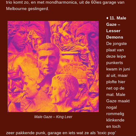
trio komt zo, en met mondharmonica, uit de 60ies garage van
Melbourne geslingerd.
♦︎
11. Male
Gaze –
Lesser
Demons
De jongste
plaat van
deze leipe
punkerts
kwam in juni
al uit, maar
plofte hier
net op de
mat. Male
Gaze maakt
nogal
rommelig
Male Gaze – King Leer
klinkende
en toch
zeer pakkende punk, garage en iets wat ze als ’toxic pop’