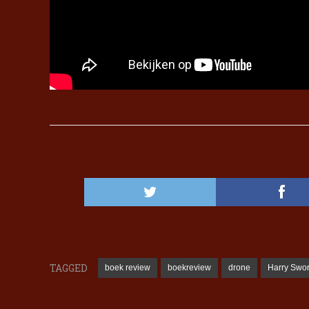
TAGGED
boek review
boekreview
drone
Harry Swo