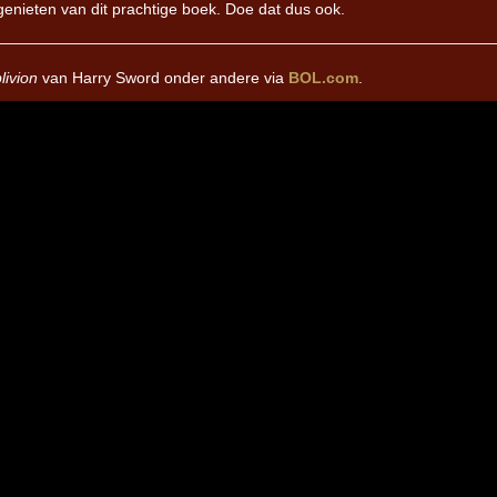
genieten van dit prachtige boek. Doe dat dus ook.
livion
van Harry Sword onder andere via
BOL.com
.