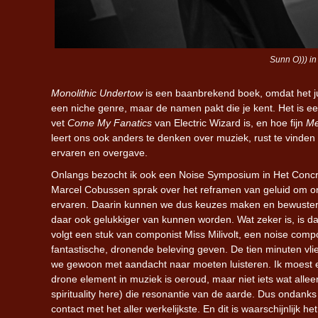
Sunn O))) in
Monolithic Undertow
is een baanbrekend boek, omdat het jui
een niche genre, maar de namen pakt die je kent. Het is ee
vet
Come My Fanatics
van Electric Wizard is, en hoe fijn
Me
leert ons ook anders te denken over muziek, rust te vinden
ervaren en overgave.
Onlangs bezocht ik ook een Noise Symposium in Het Concree
Marcel Cobussen sprak over het reframen van geluid om o
ervaren. Daarin kunnen we dus keuzes maken en bewuster zi
daar ook gelukkiger van kunnen worden. Wat zeker is, is da
volgt een stuk van componist Miss Milivolt, een noise com
fantastische, dronende beleving geven. De tien minuten vlieg
we gewoon met aandacht naar moeten luisteren. Ik moest e
drone element in muziek is oeroud, maar niet iets wat all
spirituality here) die resonantie van de aarde. Dus ondank
contact met het aller werkelijkste. En dit is waarschijnlijk 