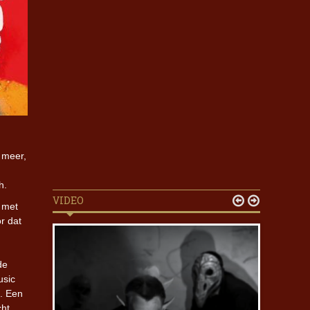
 meer,
h.
VIDEO


 met
r dat
de
usic
. Een
cht