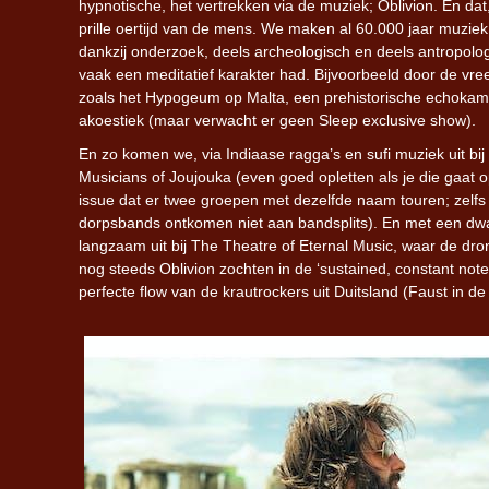
hypnotische, het vertrekken via de muziek; Oblivion. En dat,
prille oertijd van de mens. We maken al 60.000 jaar muzi
dankzij onderzoek, deels archeologisch en deels antropolog
vaak een meditatief karakter had. Bijvoorbeeld door de vree
zoals het Hypogeum op Malta, een prehistorische echokame
akoestiek (maar verwacht er geen Sleep exclusive show).
En zo komen we, via Indiaase ragga’s en sufi muziek uit bi
Musicians of Joujouka (even goed opletten als je die gaat 
issue dat er twee groepen met dezelfde naam touren; zelfs
dorpsbands ontkomen niet aan bandsplits). En met een dwa
langzaam uit bij The Theatre of Eternal Music, waar de dron
nog steeds Oblivion zochten in de ‘sustained, constant not
perfecte flow van de krautrockers uit Duitsland (Faust in de