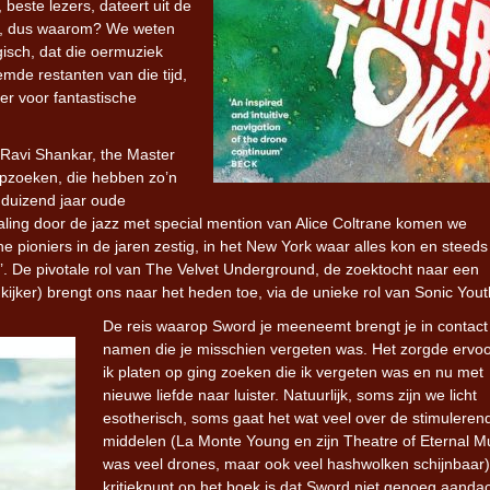
 beste lezers, dateert uit de
ek, dus waarom? We weten
isch, dat die oermuziek
mde restanten van die tijd,
r voor fantastische
j Ravi Shankar, the Master
opzoeken, die hebben zo’n
 duizend jaar oude
ling door de jazz met special mention van Alice Coltrane komen we
e pioniers in de jaren zestig, in het New York waar alles kon en steeds
e’. De pivotale rol van The Velvet Underground, de zoektocht naar een
 kijker) brengt ons naar het heden toe, via de unieke rol van Sonic Yout
De reis waarop Sword je meeneemt brengt je in contact
namen die je misschien vergeten was. Het zorgde ervoo
ik platen op ging zoeken die ik vergeten was en nu met
nieuwe liefde naar luister. Natuurlijk, soms zijn we licht
esotherisch, soms gaat het wat veel over de stimuleren
middelen (La Monte Young en zijn Theatre of Eternal M
was veel drones, maar ook veel hashwolken schijnbaar)
kritiekpunt op het boek is dat Sword niet genoeg aanda