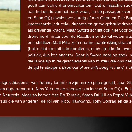
geeft aan ‘echte dronemuzikanten’. Dat is misschien ze
aan het einde van het boek waar; na de passages over 
Iron Jinn doopt vers epos 
en Sunn O))) dwalen we aardig af met Gnod en The Bu
Futurist en munt Reich and
kneiterharde industrial, dubstep en grime gebruikt drone
Roll-stijl
als drijvende kracht. Maar Sword schrijft ook niet voor d
drone nerd, maar voor de Roadburner die wil weten w
een shirtloze Matt Pike zo’n enorme aantrekkingskracht
(het is niet de ontblote borstkans, noch zijn ideeën over
politiek, dus iets anders). Daar is Sword naar op zoek, 
die lange lijn in de geschiedenis van muziek die ons help
de tijd te stappen.
Drop out of life with bong in hand. Fo
ekgeschiedenis. Van Tommy Iommi en zijn unieke gitaargeluid, naar Sl
een appartement in New York en de speaker stacks van Sunn O))). Er i
 en Neurosis. Maar zo komen Ash Ra Temple, Amon Düül II en Popol Vu
rsus die van anderen, de rol van Nico, Hawkwind, Tony Conrad en ga z