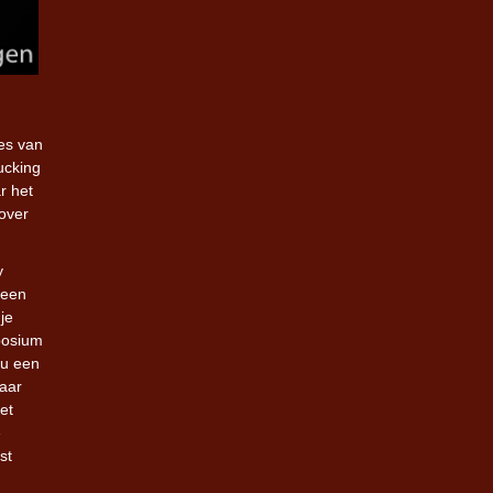
jes van
ucking
r het
 over
y
heen
je
mposium
nu een
waar
et
e
st