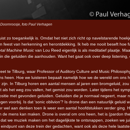
 Doornroosje, foto Paul Verhagen
st zo toegankelijk is. Omdat het niet zich richt op navelstarende hoek
n feest van herkenning en herontdekking. Ik heb me nooit beseft hoe f
tal Machine Music
van Lou Reed eigenlijk is als meditatief plaatje. Maa
 in die geluiden die aanhouden. Want het gaat ook over deep listening,
t te Tilburg, waar Professor of Auditory Culture and Music Philosoph
ns heen. Hoe we luisteren bepaalt namelijk hoe we de wereld om ons 
jn. In Tilburg horen een aantal mensen al jaren een bromgeluid, zou 
t als het weg zou vallen, het gemist zou worden. Later tijdens het sy
positie met gevonden geluiden. Geluiden die je normaal negeert, maar 
en voorbij. Is dat ‘sonic oblivion’? Is drone dan een natuurlijk geluid 
r wel aan denken toen ik weer een aantal hoofdstukken verder ging. H
een de mens kan maken. Drone is overal om ons heen, het is (pardon th
s dat we muziek maken om het dagelijkste te ontsnappen, zoeken we jui
het eindpunt van deze trein der gedachten, want ook als deze hele laatste