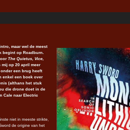
 intro, maar wel de meest
oek begint op Roadburn.
voor
The Quietus, Vice,
 mij op 20 april meer
 onder een brug heeft
n enkel een boek over
enis (althans het stuk
ou die drone doet in de
 Cale naar Electric
ste niet in meeste strikte,
Sword de origine van het