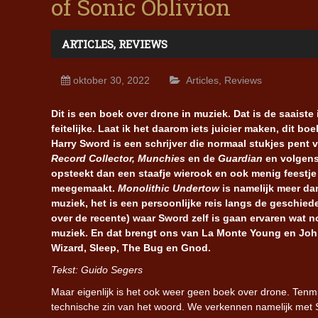
of Sonic Oblivion
ARTICLES
,
REVIEWS
oktober 30, 2022
Articles
,
Reviews
Dit is een boek over drone in muziek. Dat is de saaiste
feitelijke. Laat ik het daarom iets juicier maken, dit b
Harry Sword is een schrijver die normaal stukjes pent 
Record Collector, Munchies
en de
Guardian
en volgens
opsteekt dan een staafje wierook en ook menig feestje
meegemaakt.
Monolithic Undertow
is namelijk meer da
muziek, het is een persoonlijke reis langs de geschied
over de recente) waar Sword zelf is gaan ervaren wat n
muziek. En dat brengt ons van La Monte Young en John
Wizard, Sleep, The Bug en Gnod.
Tekst: Guido Segers
Maar eigenlijk is het ook weer geen boek over drone. Tenmin
technische zin van het woord. We verkennen namelijk met 