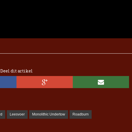
Deel dit artikel
rd
Leesvoer
Monolithic Undertow
Roadburn