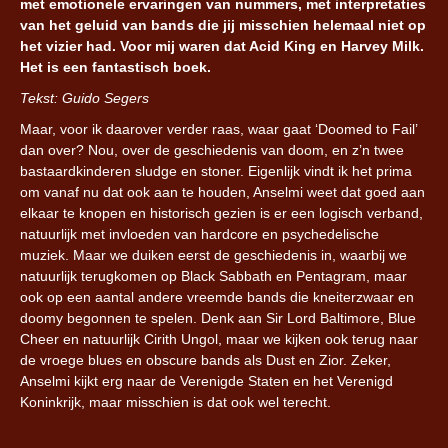
met emotionele ervaringen van nummers, met interpretaties
van het geluid van bands die jij misschien helemaal niet op
het vizier had. Voor mij waren dat Acid King en Harvey Milk.
Het is een fantastisch boek.
Tekst: Guido Segers
Maar, voor ik daarover verder raas, waar gaat ‘Doomed to Fail’
dan over? Nou, over de geschiedenis van doom, en z’n twee
bastaardkinderen sludge en stoner. Eigenlijk vindt ik het prima
om vanaf nu dat ook aan te houden, Anselmi weet dat goed aan
elkaar te knopen en historisch gezien is er een logisch verband,
natuurlijk met invloeden van hardcore en psychedelische
muziek. Maar we duiken eerst de geschiedenis in, waarbij we
natuurlijk terugkomen op Black Sabbath en Pentagram, maar
ook op een aantal andere vreemde bands die kneiterzwaar en
doomy begonnen te spelen. Denk aan Sir Lord Baltimore, Blue
Cheer en natuurlijk Cirith Ungol, maar we kijken ook terug naar
de vroege blues en obscure bands als Dust en Zior. Zeker,
Anselmi kijkt erg naar de Verenigde Staten en het Verenigd
Koninkrijk, maar misschien is dat ook wel terecht.