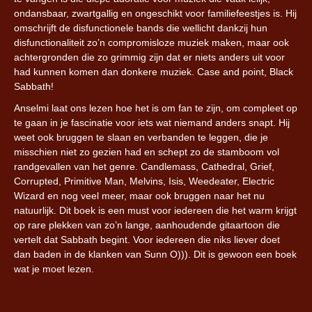
ondansbaar, zwartgallig en ongeschikt voor familiefeestjes is. Hij
omschrijft de disfunctionele bands die wellicht dankzij hun
disfunctionaliteit zo’n compromisloze muziek maken, maar ook
achtergronden die zo grimmig zijn dat er niets anders uit voor
had kunnen komen dan donkere muziek. Case and point, Black
Sabbath!
Anselmi laat ons lezen hoe het is om fan te zijn, om compleet op
te gaan in je fascinatie voor iets wat niemand anders snapt. Hij
weet ook bruggen te slaan en verbanden te leggen, die je
misschien niet zo gezien had en schept zo de stamboom vol
randgevallen van het genre. Candlemass, Cathedral, Grief,
Corrupted, Primitive Man, Melvins, Isis, Weedeater, Electric
Wizard en nog veel meer, maar ook bruggen naar het nu
natuurlijk. Dit boek is een must voor iedereen die het warm krijgt
op rare plekken van zo’n lange, aanhoudende gitaartoon die
vertelt dat Sabbath begint. Voor iedereen die niks liever doet
dan baden in de klanken van Sunn O))). Dit is gewoon een boek
wat je moet lezen.