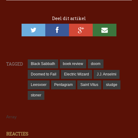
Deel dit artikel
TAGGED
Black Sabbath
boek review
doom
Doomed to Fail
Electric Wizard
J.J. Anselmi
Leesvoer
Pentagram
Saint Vitus
sludge
stoner
Array
REACTIES