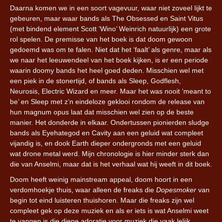
Daarna komen we in een soort vagevuur, waar niet zoveel lijkt te
gebeuren, maar waar bands als The Obsessed en Saint Vitus
(met bindend element Scott ‘Wino’ Weinrich natuurlijk) een grote
rol spelen. De premisse van het boek is dat doom gewoon
gedoemd was om te falen. Niet dat het ‘faalt’ als genre, maar als
we naar het leeuwendeel van het boek kijken, is er een periode
waarin doomy bands het heel goed deden. Misschien wel met
een piek in de stonertijd, of bands als Sleep, Godflesh,
Neurosis, Electric Wizard en meer. Maar het was nooit ‘meant to
be’ en Sleep met z’n eindeloze geklooi rondom de release van
hun magnum opus laat dat misschien wel zien op de beste
manier. Het donderde in elkaar. Ondertussen pionierden sludge
bands als Eyehategod en Cavity aan een geluid wat compleet
vijandig is, en dook Earth dieper ondergronds met een geluid
wat drone metal werd. Mijn chronologie is hier minder sterk dan
die van Anselmi, maar dat is het verhaal wat hij weeft in dit boek.
Doom heeft weinig mainstream appeal, doom hoort in een
verdomhoekje thuis, waar alleen de freaks die
Dopesmoker
van
begin tot eind luisteren thuishoren. Maar die freaks zijn wel
compleet gek op deze muziek en als er iets is wat Anselmi weet
te vangen is die diepe adoratie voor muziek die vaak lelijk,