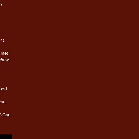
n
e
nt
e met
 show
goed
van
 A Can