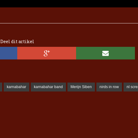
Deel dit artikel
karnabahar
karnabahar band
Merijn Siben
nirds in row
nl scr