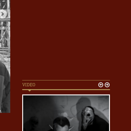
VIDEO

