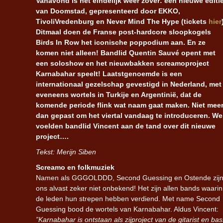
Vanavond is het eindelijk weer zover: een nieuwe editi
van Doomstad, gepresenteerd door EKKO,
TivoliVredenburg en Never Mind The Hype (tickets
hier
Ditmaal doen de Franse post-hardcore sloopkogels
Birds In Row het iconische poppodium aan. En ze
komen niet alleen! Bandlid Quentin Sauvé opent met
een soloshow en het nieuwbakken screamoproject
Karnabahar speelt! Laatstgenoemde is een
internationaal gezelschap gevestigd in Nederland, met
eveneens wortels in Turkije en Argentinië, dat de
komende periode flink wat naam gaat maken. Niet mee
dan gepast om het viertal vandaag te introduceren. We
voelden bandlid Vincent aan de tand over dit nieuwe
project….
Tekst: Merijn Siben
Screamo en folkmuziek
Namen als GGGOLDDD, Second Guessing en Ostende zij
ons alvast zeker niet onbekend! Het zijn allen bands waarin
de leden hun strepen hebben verdiend. Met name Second
Guessing bood de wortels van Karnabahar. Aldus Vincent:
”Karnabahar is ontstaan als zijproject van de gitarist en 