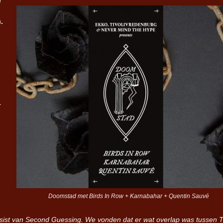
e
).
Iron Jinn doopt vers epos 
Futurist en munt Reich and
Roll-stijl
r
n
Doomstad met Birds In Row + Karnabahar + Quentin Sauvé
bassist van Second Guessing. We vonden dat er wat overlap was tussen 