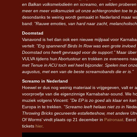
en Balkan volksmelodieën en screamo, en wilden proberen d
meer en meer volksmuziek uit onze achtergronden toe te 
desondanks te weinig wordt gemaakt in Nederland maar waa
band:
”Rauwe emoties, van hard naar zacht, melancholische
Doomstad
Vanavond is het dan ook een nieuwe mijlpaal voor Karnaba
vertelt:
”Erg spannend! Birds In Row was een grote invloed vo
Doomstad ons heeft gevraagd voor de support.”
Maar überh
VULVA tijdens hun Abortustour en trokken ze eveneens na
met Tenue in ACU toch wel heel bijzonder. Spelen met onz
augustus, met een van de beste screamobands die er is.”
Screamo in Nederland
Hoewel er dus nog weinig materiaal is vrijgegeven, valt er 
voorproefje van die eigenzinnige Karnabahar-sound. We h
muziek volgens Vincent:
”De EP is zo goed als klaar en ka
Europa in te trekken.
”Screamo leeft helaas niet zo in Nede
Throwing Bricks gecureerde estafetteshow, met andere Utr
Of Worms’ vindt plaats op 21 december in
Patronaat
. Eers
tickets
hier
.