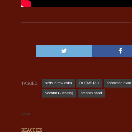
TAGGED
birds in row ekko
DOOMSTAD
doomstad ekko
Second Guessing
sreamo band
Array
REACTIES