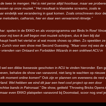
e twee te mengen. Het is niet perse altijd hoorbaar, maar we probere
passen op onze muziek.”
Het resultaat is klassieke screamo, zoals ie
r eindelijk wat verandering in gaat komen. Zoals omschreven door d
 melodieën, catharsis, hier en daar een verwarrend ritmetje.”
har: spelen in de EKKO en als voorprogramma van Birds In Row! Vince
or mij toen ik zelf begon met muziek schrijven, dus ik ben blij dat
aupt heeft het viertal er al wat mooie shows op zitten. Zo speelden z
ar Zurich voor een show met Second Guessing.
”Maar voor mij was de
e vrienden van Ontaard en Forbidden Wizards in een snikheet ACU in
al wel een dikke livesessie geschoten in ACU te vinden hieronder. Een 
oeven, behalve de show van vanavond, niet lang te wachten op nieuwe
n elk moment online komen!”
Ook zijn er plannen om eveneens de rest 
rland. Wel hebben we eind dit jaar een heel cool project op een door
echtse bands in Patronaat.”
Die show, getiteld ‘Throwing Bricks Opens
t maar even EKKO platspelen vanavond bij Doomstad, scoor nog snel je