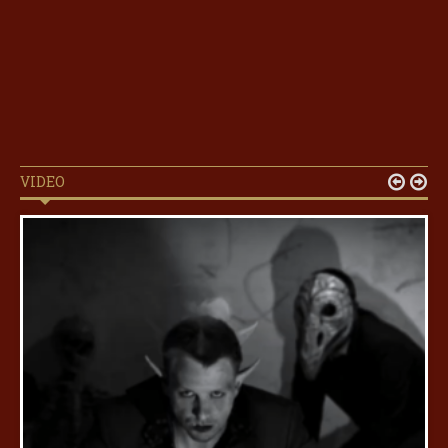
VIDEO

