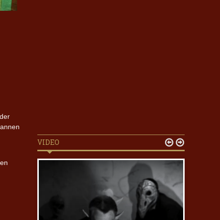
der
 mannen
VIDEO


 en