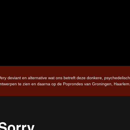
Very deviant en alternative wat ons betreft deze donkere, psychedelisc
ntwerpen te zien en daarna op de Poprondes van Groningen, Haarlem