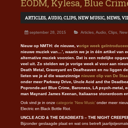
EODM, Kylesa, Blue Crime
ARTICLES
,
AUDIO
,
CLIPS
,
NEW MUSIC
,
NEWS
,
VI
september 28, 2015
Articles
,
Audio
,
Clips
,
New
Nieuw op NMTH: de nieuwe, v
orige week geïntroducee
nieuwe muziek van…’, waarin we je in één artikel van e
alternative muziek voorzien. Dat is een redelijke opgav
veel uit. Zo stelden we je vorige week al voor aan nie
Death Metal, Graveyard en Deafheaven en nu liggen de
lieten we je al die waanzinnige
nieuwe clip van De Staa
onder meer Parkway Drive, Uncle Acid and the Deadbea
Popronde-act Blue Crime, Baroness, LA psych-metal, e
man Maynard James Keenan, Italiaanse stonerdoom en 
Ook vind je in onze
categorie ‘New Music’
onder meer nieuwe
Electric en Black Bottle Riot.
UNCLE ACID & THE DEADBEATS – THE NIGHT CREEPE
Bijzonder geslaagde plaat en wat ons betreft jaarlijstjesmat