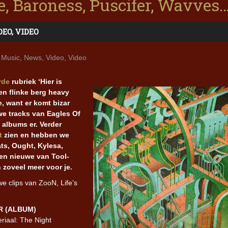
, Baroness, Puscifer, Wavves
DEO
,
VIDEO
 Music
,
News
,
Video
,
Video
rde
rubriek ‘Hier is
en flinke berg heavy
e, want er komt bizar
uwe tracks van Eagles Of
 albums er. Verder
t
zien en hebben we
ts, Ought, Kylesa,
en nieuwe van Tool-
zoveel meer voor je.
 clips van ZooN, Life’s
R (ALBUM)
eriaal: The Night