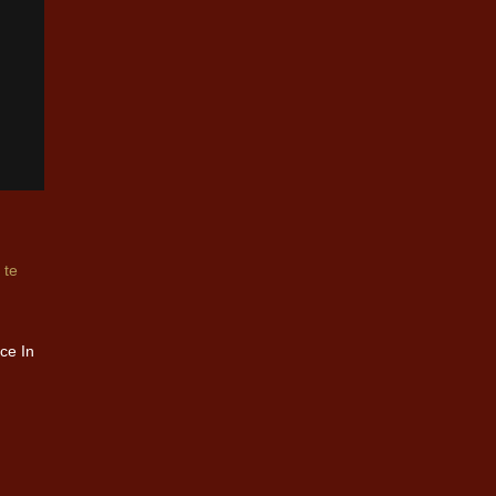
t
te
ce In