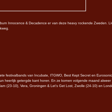
Iron Jinn doopt vers epos 
Futurist en munt Reich and
Roll-stijl
 album Innocence & Decadence er van deze heavy rockende Zweden. Li
lkweg.
iete festivalbands van Incubate, ITGWO, Best Kept Secret en Eurosoni
hun heerlijk getergde kant horen. En ze komen volgende maand alweer 
dam (23-10), Vera, Groningen & Let’s Get Lost, Zwolle (24-10) en Lon