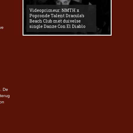
Videoprimeur: NMTH x
The
Popronde Talent Dracula’s
Zemma s
Beach Club met duivelse
underg
single Danze Con El Diablo
livesess
ve
c. De
terug
don