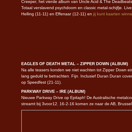
Creeper, het vierde album van Uncle Acid & The Deadbeats,
Totaal verslavend psychdoom en classic metal-schijfje. Liv
Helling (11-11) en Effenaar (12-11) en
jij kunt kaarten winn
EAGLES OF DEATH METAL – ZIPPER DOWN (ALBUM)
Na alle teasers konden we niet wachten tot Zipper Down ei
lang geduld te betrachten. Fijn. Inclusief Duran Duran cover,
op Speedfest (21-11).
PARKWAY DRIVE – IRE (ALBUM)
Nieuwe Parkway Drive op Epitaph! De Australische metalcore-
streamt bij 3voor12. 16-2-16 komen ze naar de AB, Brussel 