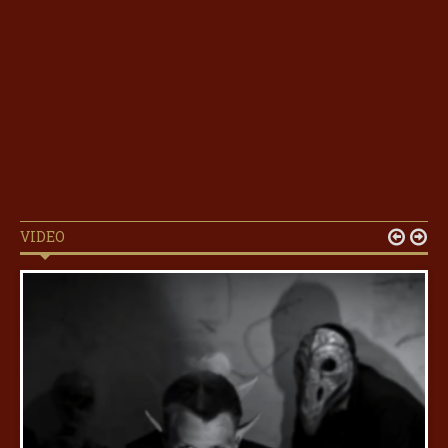
VIDEO

