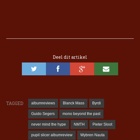
Deel dit artikel
TAGGED
albumreviews
Blanck Mass
Byrdi
Guido Segers
mono beyond the past
never mind the hype
NMTH
Pieter Sloot
pupil slicer albumreview
Wybren Nauta