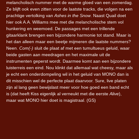
melancholisch nummer met de warme gloed van een zomerdag.
Ze blijft ook even zitten voor de laatste tracks, die volgen na een
prachtige vertolking van
Ashes in the Snow
. Naast Quail doet
hier ook A.A. Williams mee met die melancholische stem vol
hunkering en weemoed. De passages met een trillende
gitaarklank brengen een bijzondere harmonie tot stand. Maar is
het dan alleen maar een beetje mijmeren die laatste nummers?
Neen.
Com(-)
sluit de plaat af met een tumultueus geluid, waar
beide gasten aan meedragen en het maximale uit de
instrumenten geperst wordt. Daarmee komt aan een bijzondere
luisterreis een eind. Nou klinkt dat allemaal wat cheesy, maar als
je echt een onderdompeling wil in het geluid van MONO dan is
dit misschien wel de perfecte plaat daarvoor. Sure, live platen
zijn al lang geen bewijslast meer voor hoe goed een band echt
is (dat heeft Kiss eigenlijk al verneukt met die eerste
Alive
),
maar wat MONO hier doet is magistraal. (GS)