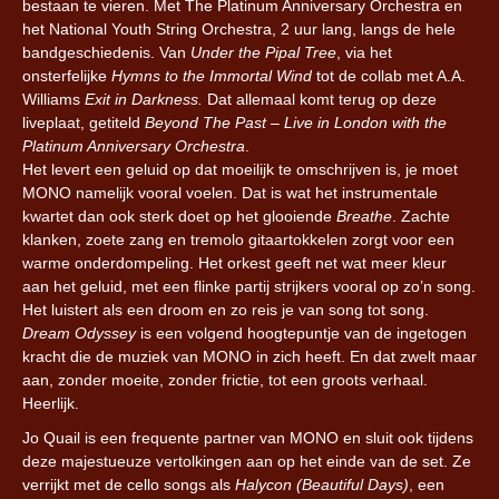
bestaan te vieren. Met The Platinum Anniversary Orchestra en
het National Youth String Orchestra, 2 uur lang, langs de hele
bandgeschiedenis. Van
Under the Pipal Tree
, via het
onsterfelijke
Hymns to the Immortal Wind
tot de collab met A.A.
Williams
Exit in Darkness.
Dat allemaal komt terug op deze
liveplaat, getiteld
Beyond The Past – Live in London with the
Platinum Anniversary Orchestra
.
Het levert een geluid op dat moeilijk te omschrijven is, je moet
MONO namelijk vooral voelen. Dat is wat het instrumentale
kwartet dan ook sterk doet op het glooiende
Breathe
. Zachte
klanken, zoete zang en tremolo gitaartokkelen zorgt voor een
warme onderdompeling. Het orkest geeft net wat meer kleur
aan het geluid, met een flinke partij strijkers vooral op zo’n song.
Het luistert als een droom en zo reis je van song tot song.
Dream Odyssey
is een volgend hoogtepuntje van de ingetogen
kracht die de muziek van MONO in zich heeft. En dat zwelt maar
aan, zonder moeite, zonder frictie, tot een groots verhaal.
Heerlijk.
Jo Quail is een frequente partner van MONO en sluit ook tijdens
deze majestueuze vertolkingen aan op het einde van de set. Ze
verrijkt met de cello songs als
Halycon (Beautiful Days)
, een