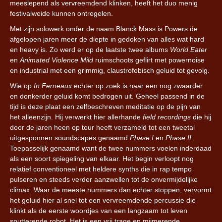
meeslepend als vervreemdend klinken, heeft het duo menig
festivalweide kunnen ontregelen.
Met zijn solowerk onder de naam Blanck Mass is Powers de
afgelopen jaren meer de diepte in gedoken van alles wat hard
en heavy is. Zo werd er op de laatste twee albums
World Eater
en
Animated Violence Mild
ruimschoots geflirt met powernoise
en industrial met een grimmig, claustrofobisch geluid tot gevolg.
Wie op
In Ferneaux
echter op zoek is naar een nog zwaarder
en donkerder geluid komt bedrogen uit. Geheel passend in de
tijd is deze plaat een zelfbeschreven meditatie op de pijn van
het alleenzijn. Hij verwerkt hier allerhande
field recordings
die hij
door de jaren heen op tour heeft verzameld tot een tweetal
uitgesponnen soundscapes genaamd
Phase I
en
Phase II
.
Toepasselijk genaamd want de twee nummers voelen inderdaad
als een soort spiegeling van elkaar. Het begin verloopt nog
relatief conventioneel met heldere synths die in rap tempo
pulseren en steeds verder aanzwellen tot de onvermijdelijke
climax. Waar de meeste nummers dan echter stoppen, vervormt
het geluid hier al snel tot een vervreemdende percussie die
klinkt als de eerste woordjes van een langzaam tot leven
sputterende robot. Het is een vrij trage en mijmerende