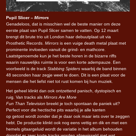
Pupil Slicer –
Mirrors
Genadeloos, dat is misschien wel de beste manier om deze
eerste plaat van Pupil Slicer samen te vatten. Op 12 maart
brengt dit brute trio uit London haar debuutplaat uit via
Prosthetic Records.
Mirrors
is een vuige
death
metal plaat met
prominente invloeden vanuit de grind- en
mathcore
.
Laatstgenoemde kun je het beste horen in de bizarre riffs
waarin nauwelijks ruimte is voor een korte adempauze. Een
voorbeeld is de track
Stabbing
Spiders
waarbij de band binnen
48 seconden haar zegje weet te doen. Dit is een plaat voor de
mensen die het liefst niet tot rust komen bij hun muziek.
Het geheel klinkt dan ook ontzettend panisch,
dystopisch
en
ruig. Van tracks als
Mirrors Are More
Fun Than Television
breekt je toch spontaan de paniek uit?
Perfect voor die hectische pits waarbij je alle kanten
op
getost
wordt zonder dat je daar ook maar iets over te zeggen
hebt. De productie klinkt ook nog eens vettig en dik en met een
hemels gitaargeluid wordt de variatie in het album behouden
doordat er zeer korte tracks worden afgewisseld met wat