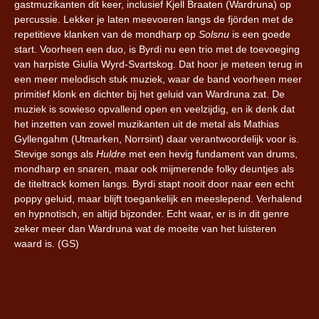
gastmuzikanten dit keer, inclusief Kjell Braaten (Wardruna) op
percussie. Lekker je laten meevoeren langs de fjörden met de
repetitieve klanken van de mondharp op
Solsnu
is een goede
start. Voorheen een duo, is Byrdi nu een trio met de toevoeging
van harpiste Giulia Wyrd-Svartskog. Dat hoor je meteen terug in
een meer melodisch stuk muziek, waar de band voorheen meer
primitief klonk en dichter bij het geluid van Wardruna zat. De
muziek is sowieso opvallend open en veelzijdig, en ik denk dat
het inzetten van zowel muzikanten uit de metal als Mathias
Gyllengahm (Utmarken, Norrsint) daar verantwoordelijk voor is.
Stevige songs als
Huldre
met een hevig fundament van drums,
mondharp en snaren, maar ook mijmerende folky deuntjes als
de titeltrack komen langs. Byrdi stapt nooit door naar een echt
poppy geluid, maar blijft toegankelijk en meeslepend. Verhalend
en hypnotisch, en altijd bijzonder. Echt waar, er is in dit genre
zeker meer dan Wardruna wat de moeite van het luisteren
waard is. (GS)