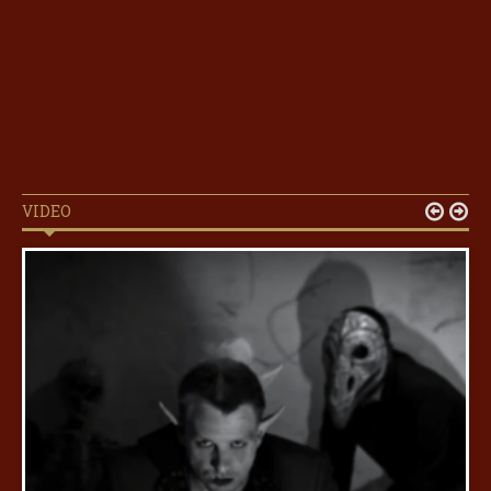
VIDEO

