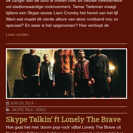
de zanger aan de tand te voelen over dit nieuwe meesterwerk
vol stadionwaardige rocknummers. Tamar Tieleman vraagt
tijdens een Skype sessie Liam Cromby het hemd van het lijf.
Want wat maakt dit vierde album van deze rockband nou zo
speciaal? En waar is het opgenomen? Hoe verloopt de
Lees verder..
JUNI 29, 2014
SKYPE TALK
,
VIDEO
Skype Talkin’ ft Lonely The Brave
Hoe gaat het met ‘doom-pop-rock’ vijftal Lonely The Brave uit