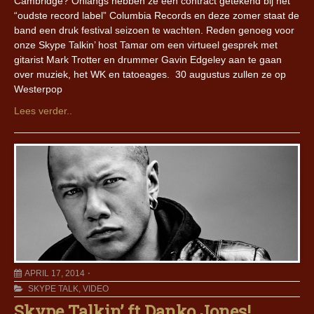
Cambridge? Onlangs hebben ze een contract getekend bij het
“oudste record label” Columbia Records en deze zomer staat de
band een druk festival seizoen te wachten. Reden genoeg voor
onze Skype Talkin’ host Tamar om een virtueel gesprek met
gitarist Mark Trotter en drummer Gavin Edgeley aan te gaan
over muziek, het WK en tatoeages. 30 augustus zullen ze op
Westerpop
Lees verder..
APRIL 17, 2014
SKYPE TALK
,
VIDEO
Skype Talkin’ ft Danko Jones!