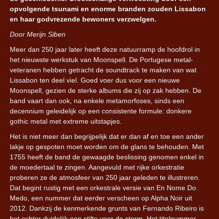
opvolgende tsunami en enorme branden zouden Lissabon
en haar godvrezende bewoners verzwelgen.
Door Merijn Siben
Meer dan 250 jaar later heeft deze natuurramp de hoofdrol in
het nieuwste werkstuk van Moonspell. De Portugese metal-
veteranen hebben getracht de soundtrack te maken van wat
Lissabon ten deel viel. Goed voer dus voor een nieuwe
Moonspell, gezien de sterke albums die zij op zak hebben. De
band vaart dan ook, na enkele metamorfoses, sinds een
decennium geleidelijk op een consistente formule: donkere
gothic metal met extreme uitstapjes.
Het is niet meer dan begrijpelijk dat er dan af en toe een ander
lakje op gespoten moet worden om de glans te behouden. Met
1755 heeft de band de gewaagde beslissing genomen enkel in
de moedertaal te zingen. Aangevuld met rijke orkestratie
proberen ze de atmosfeer van 250 jaar geleden te illustreren.
Dat begint rustig met een orkestrale versie van En Nome Do
Medo, een nummer dat eerder verscheen op Alpha Noir uit
2012. Dankzij de kenmerkende grunts van Fernando Ribeiro is
het echter duidelijk een stilte voor de storm. Het titelnummer