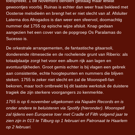
toespreekt. 1 de Novembro dendert gestaag maar ietwat
gewoontjes voorbij. Ruinas is echter dan weer fraai bekleed met
Oosterse melodieën en brengt het er niet slecht van af. Afsluiter
Laterna dos Afrogados is dan weer een sfeervol, doomachtig
nummer dat 1755 op epische wijze afsluit. Knap gedaan
aangezien het een cover van de popgroep Os Paralamas do
Sucesso is.
De orkestrale arrangementen, de fantastische gitaarsoli,
donderende ritmesectie en de rochelende grunt van Riberio: als
totaalplaatje zorgt het voor een album rijk aan lagen en
avontuurlijkheden. Groot gemis echter is bij vlagen een gebrek
aan consistentie, echte hoogtepunten en nummers die blijven
steken. 1755 is zeker niet slecht en zal de Moonspell-fan
bekoren, maar toch ontbreekt bij dit laatste werkstuk de duistere
tragiek die zijn sterkere voorgangers zo kenmerkte.
1755 is op 6 november uitgekomen via Napalm Records en is
onder andere te beluisteren via Spotify (hieronder). Moonspell
zal tijdens een Europese toer met Cradle of Filth volgend jaar te
zien zijn in 013 te Tilburg op 1 februari en Patronaat te Haarlem
op 2 februari.