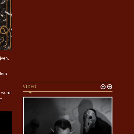
jven,
ders
e
VIDEO


e wordt
de