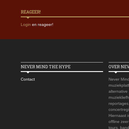
REAGEER!
Login
en reageer!
NEVER MIND THE HYPE
OVER NE
Contact
Never Mind
muziekplatf
alternative
muzieklief
reportages
concertregi
Hiernaast 
offline zee
tours, ban