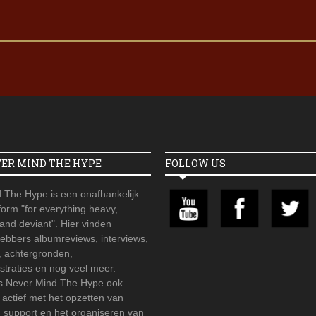
VER MIND THE HYPE
FOLLOW US
 The Hype is een onafhankelijk
orm "for everything heavy,
 and deviant". Hier vinden
hebbers albumreviews, interviews,
, achtergronden,
straties en nog veel meer.
is Never Mind The Hype ook
r actief met het opzetten van
d support en het organiseren van