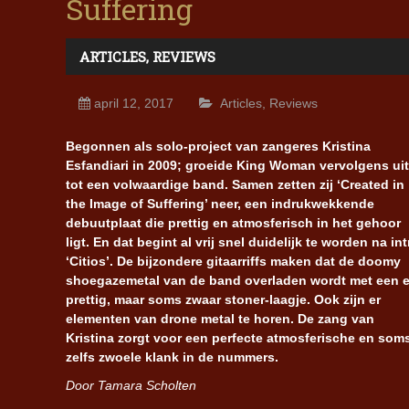
Suffering
ARTICLES
,
REVIEWS
april 12, 2017
Articles
,
Reviews
Begonnen als solo-project van zangeres Kristina
Esfandiari in 2009; groeide King Woman vervolgens uit
tot een volwaardige band. Samen zetten zij ‘Created in
the Image of Suffering’ neer, een indrukwekkende
debuutplaat die prettig en atmosferisch in het gehoor
ligt. En dat begint al vrij snel duidelijk te worden na int
‘Citios’. De bijzondere gitaarriffs maken dat de doomy
shoegazemetal van de band overladen wordt met een 
prettig, maar soms zwaar stoner-laagje. Ook zijn er
elementen van drone metal te horen. De zang van
Kristina zorgt voor een perfecte atmosferische en som
zelfs zwoele klank in de nummers.
Door Tamara Scholten