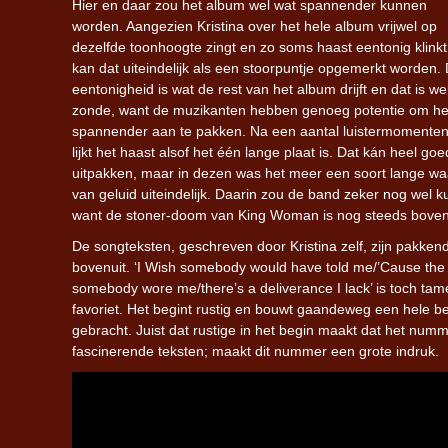
Hier en daar zou het album wel wat spannender kunnen
worden. Aangezien Kristina over het hele album vrijwel op
dezelfde toonhoogte zingt en zo soms haast eentonig klinkt
kan dat uiteindelijk als een stoorpuntje opgemerkt worden. 
eentonigheid is wat de rest van het album drijft en dat is we
zonde, want de muzikanten hebben genoeg potentie om he
spannender aan te pakken. Na een aantal luistermomente
lijkt het haast alsof het één lange plaat is. Dat kán heel goe
uitpakken, maar in dezen was het meer een soort lange w
van geluid uiteindelijk. Daarin zou de band zeker nog wel 
want de stoner-doom van King Woman is nog steeds bovenge
De songteksten, geschreven door Kristina zelf, zijn pakk
bovenuit. ‘I Wish somebody would have told me/’Cause the pas
somebody wore me/there’s a deliverance I lack’ is toch tam
favoriet. Het begint rustig en bouwt gaandeweg een hele b
gebracht. Juist dat rustige in het begin maakt dat het 
fascinerende teksten; maakt dit nummer een grote indruk.