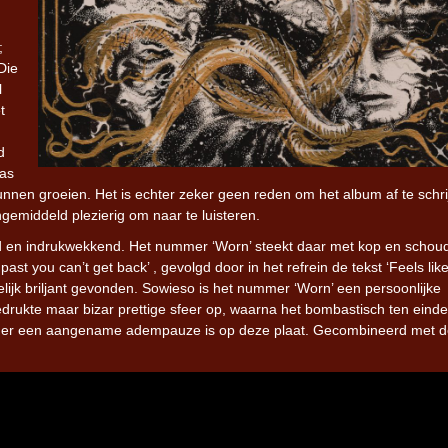
;
Die
l
t
n
d
aas
kunnen groeien. Het is echter zeker geen reden om het album af te schri
middeld plezierig om naar te luisteren.
end en indrukwekkend. Het nummer ‘Worn’ steekt daar met kop en schou
t you can’t get back’ , gevolgd door in het refrein de tekst ‘Feels lik
elijk briljant gevonden. Sowieso is het nummer ‘Worn’ een persoonlijke
edrukte maar bizar prettige sfeer op, waarna het bombastisch ten eind
nummer een aangename adempauze is op deze plaat. Gecombineerd met 