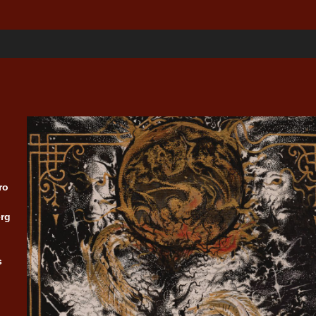
ro
erg
s