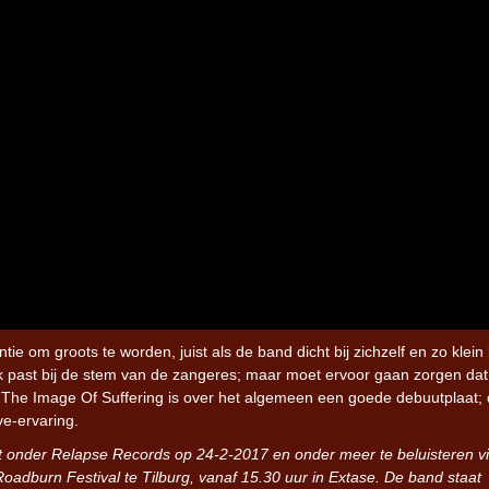
Iron Jinn doopt vers epos 
Futurist en munt Reich and
Roll-stijl
e om groots te worden, juist als de band dicht bij zichzelf en zo klein bl
 past bij de stem van de zangeres; maar moet ervoor gaan zorgen dat
In The Image Of Suffering is over het algemeen een goede debuutplaat; 
e-ervaring.
ht onder Relapse Records op 24-2-2017 en onder meer te beluisteren v
Roadburn Festival te Tilburg, vanaf 15.30 uur in Extase. De band staat