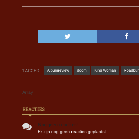
TAGGED
Albumreview
doom
King Woman
Roadbur
Array
REACTIES
Nog geen reacties!
Er zijn nog geen reacties geplaatst.