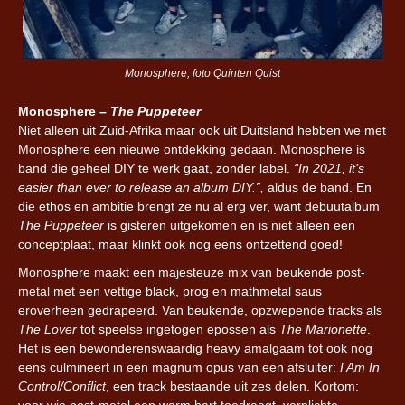
Monosphere, foto Quinten Quist
Monosphere –
The Puppeteer
Niet alleen uit Zuid-Afrika maar ook uit Duitsland hebben we met
Monosphere een nieuwe ontdekking gedaan. Monosphere is
band die geheel DIY te werk gaat, zonder label.
“In 2021, it’s
easier than ever to release an album DIY.”,
aldus de band. En
die ethos en ambitie brengt ze nu al erg ver, want debuutalbum
The Puppeteer
is gisteren uitgekomen en is niet alleen een
conceptplaat, maar klinkt ook nog eens ontzettend goed!
Monosphere maakt een majesteuze mix van beukende post-
metal met een vettige black, prog en mathmetal saus
eroverheen gedrapeerd. Van beukende, opzwepende tracks als
The Lover
tot speelse ingetogen epossen als
The Marionette
.
Het is een bewonderenswaardig heavy amalgaam tot ook nog
eens culmineert in een magnum opus van een afsluiter:
I Am In
Control/Conflict
, een track bestaande uit zes delen. Kortom:
voor wie post-metal een warm hart toedraagt, verplichte