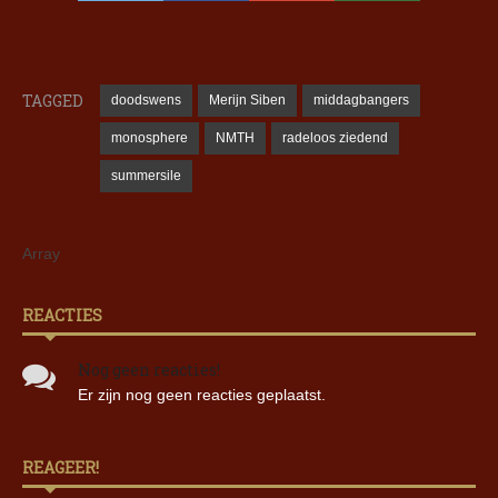
TAGGED
doodswens
Merijn Siben
middagbangers
monosphere
NMTH
radeloos ziedend
summersile
Array
REACTIES
Nog geen reacties!
Er zijn nog geen reacties geplaatst.
REAGEER!