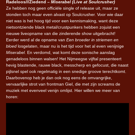
Radeloos///Ziedend –
Miserabel (Live at Soulcrusher)
Ze hebben nog geen officiële single of release uit, maar ze
stonden toch maar even alvast op Soulcrusher. Voor wie daar
niet was is het hoog tijd voor een kennismaking, want deze
nietsontziende black metal/crustpunkers hebben zojuist een
nieuwe liveopname van die zinderende show uitgebracht!
Eerder werd al de opname van
Een broeder in striemen en
bloed
losgelaten, maar nu is het tijd voor het al even venijnige
Miserabel
. En verdomd, wat komt deze sonische aanslag
genadeloos binnen walsen! Het Nijmeegse vijftal presenteert
hevig blastende, rauwe black, messcherp en gefocust, die naast
pijlsnel spel ook regelmatig in een snedige groove terechtkomt.
Daarbovenop heb je dan ook nog eens de omvangrijke,
vervaarlijke strot van frontman Giel, die met zijn screams de
muziek met evenveel venijn omlijst. Hier willen we meer van
horen: