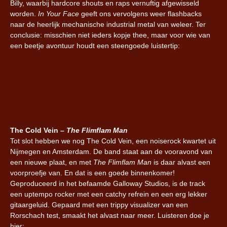
Billy, waarbij hardcore shouts en raps vernuftig afgewisseld
worden.
In Your Face
geeft ons vervolgens weer flashbacks
naar de heerlijk mechanische industrial metal van weleer. Ter
conclusie: misschien niet ieders kopje thee, maar voor wie van
een beetje avontuur houdt een steengoede luistertip:
The Cold Vein –
The Flimflam Man
Tot slot hebben we nog The Cold Vein, een noiserock kwartet uit
Nijmegen en Amsterdam. De band staat aan de vooravond van
een nieuwe plaat, en met
The Flimflam Man
is daar alvast een
voorproefje van. En dat is een goede binnenkomer!
Geproduceerd in het befaamde Galloway Studios, is de track
een uptempo rocker met een catchy refrein en een erg lekker
gitaargeluid. Gepaard met een trippy visualizer van een
Rorschach test, smaakt het alvast naar meer. Luisteren doe je
hier: