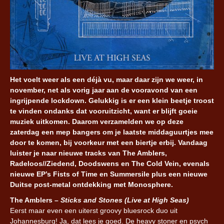
Het voelt weer als een déjà vu, maar daar zijn we weer, in
november, net als vorig jaar aan de vooravond van een
ingrijpende lockdown. Gelukkig is er een klein beetje troost
te vinden ondanks dat vooruitzicht, want er blijft goeie
muziek uitkomen. Daarom verzamelden we op deze
zaterdag een mep bangers om je laatste middaguurtjes mee
door te komen, bij voorkeur met een biertje erbij. Vandaag
luister je naar nieuwe tracks van The Amblers,
Radeloos//Ziedend, Doodswens en The Cold Vein, evenals
nieuwe EP’s Fists of Time en Summersile plus een nieuwe
Duitse post-metal ontdekking met Monosphere.
The Amblers –
Sticks and Stones (Live at High Seas)
Eerst maar even een uiterst groovy bluesrock duo uit
Johannesburg! Ja, dat lees je goed. De heavy stoner en psych