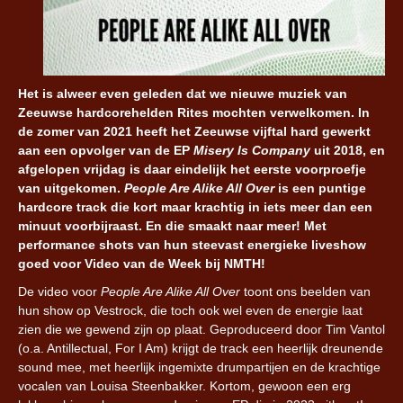
Het is alweer even geleden dat we nieuwe muziek van
Zeeuwse hardcorehelden Rites mochten verwelkomen. In
de zomer van 2021 heeft het Zeeuwse vijftal hard gewerkt
aan een opvolger van de EP
Misery Is Company
uit 2018, en
afgelopen vrijdag is daar eindelijk het eerste voorproefje
van uitgekomen.
People Are Alike All Over
is een puntige
hardcore track die kort maar krachtig in iets meer dan een
minuut voorbijraast. En die smaakt naar meer! Met
performance shots van hun steevast energieke liveshow
goed voor Video van de Week bij NMTH!
De video voor
People Are Alike All Over
toont ons beelden van
hun show op Vestrock, die toch ook wel even de energie laat
zien die we gewend zijn op plaat. Geproduceerd door Tim Vantol
(o.a. Antillectual, For I Am) krijgt de track een heerlijk dreunende
sound mee, met heerlijk ingemixte drumpartijen en de krachtige
vocalen van Louisa Steenbakker. Kortom, gewoon een erg