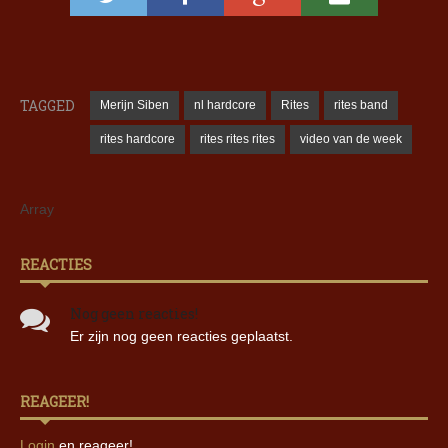
TAGGED
Merijn Siben
nl hardcore
Rites
rites band
rites hardcore
rites rites rites
video van de week
Array
REACTIES
Nog geen reacties!
Er zijn nog geen reacties geplaatst.
REAGEER!
Login
en reageer!