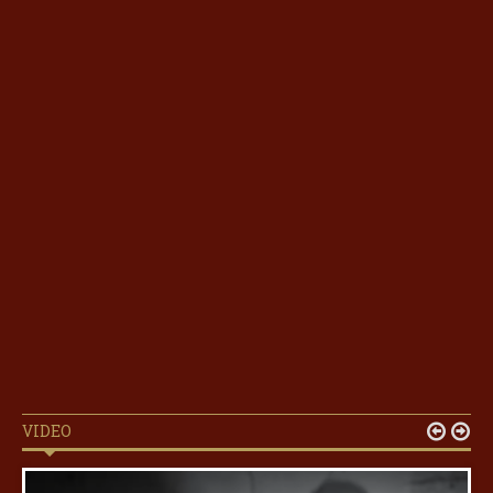
VIDEO

