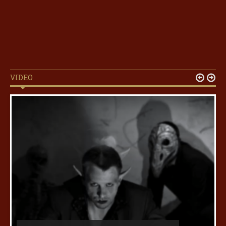
VIDEO

