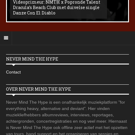
Videoprimeur: NMTH x Popronde Talent
Dracula’s Beach Club met duivelse single
Danze Con El Diablo
NEVER MIND THE HYPE
Contact
OVER NEVER MIND THE HYPE
Never Mind The Hype is een onafhankelijk muziekplatform "for
everything heavy, alternative and deviant". Hier vinden
muziekliefhebbers albumreviews, interviews, reportages,
achtergronden, concertregistraties en nog veel meer. Hiernaast
is Never Mind The Hype ook offline zeer actief met het opzetten
van tours, band support en het organiseren van sessies en