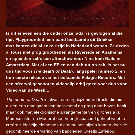
Is dit er even een die onder onze radar is gevlogen al die
tijd: Playgrounded, een band bestaande uit Griekse
muzikanten die al enkele tijd in Nederland wonen. Ze deden
al tours met prog grootheden als Riverside en Anathema,
en speelden zelfs een aftershow voor Nine Inch Nails in
Amsterdam. Met al een EP en een debuut op zak, is het nu
dus tijd voor
The death of Death,
langspeler numero 2, en
hun eerste release via het befaamde Pelagic Records. Met
een sfeervol geschoten videoclip erbij goed voer dus voor
Video van de Week…
The death of Death
is alvast een erg bijzondere track, die niet
alleen een amalgaam van post-metal en prog naar boven haalt,
maar ook met elektronische arrangementen en glitches a la
Modeselektor en Moderat een heerlijk spacend geheel weet te
creëren. Het zijn elementen die naadloos bijeen komen door de
gecombineerde ervaring van bandleden Orestis Zafeirou,