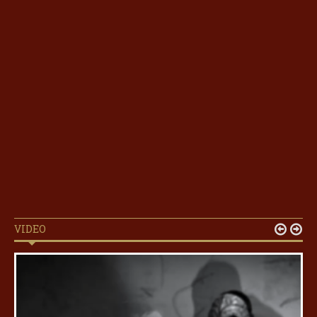
VIDEO

