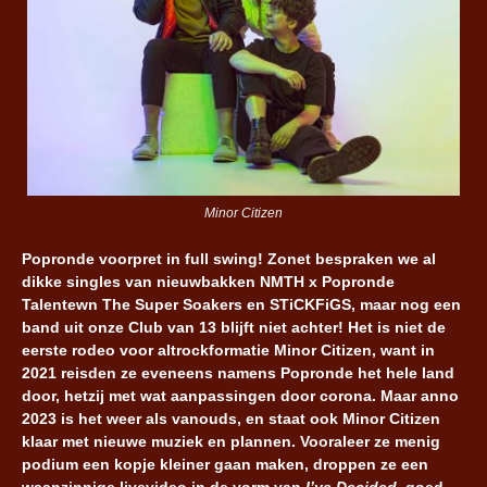
Minor Citizen
Popronde voorpret in full swing! Zonet bespraken we al
dikke singles van nieuwbakken NMTH x Popronde
Talentewn The Super Soakers en STiCKFiGS, maar nog een
band uit onze Club van 13 blijft niet achter! Het is niet de
eerste rodeo voor altrockformatie Minor Citizen, want in
2021 reisden ze eveneens namens Popronde het hele land
door, hetzij met wat aanpassingen door corona. Maar anno
2023 is het weer als vanouds, en staat ook Minor Citizen
klaar met nieuwe muziek en plannen. Vooraleer ze menig
podium een kopje kleiner gaan maken, droppen ze een
waanzinnige livevideo in de vorm van
I’ve Decided
, goed