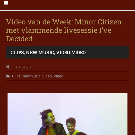
Video van de Week: Minor Citizen
met vlammende livesessie I’ve
Decided
CLIPS
,
NEW MUSIC
,
VIDEO
,
VIDEO
juli 07, 2023
Clips
,
New Music
,
Video
,
Video