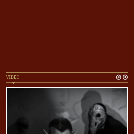
VIDEO

