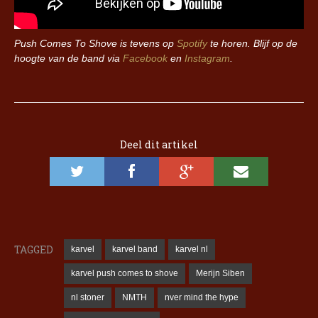
Push Comes To Shove is tevens op
Spotify
te horen. Blijf op de
hoogte van de band via
Facebook
en
Instagram
.
Deel dit artikel
TAGGED
karvel
karvel band
karvel nl
karvel push comes to shove
Merijn Siben
nl stoner
NMTH
nver mind the hype