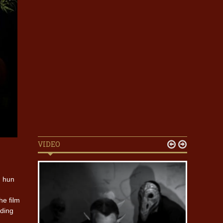
VIDEO


n hun
n
he film
lding