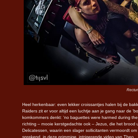
Rectum
Heel herkenbaar: even lekker croissantjes halen bij de b
Raiders zit er voor altijd een luchtje aan je gang naar de 
komkommers denkt: ‘no baguettes were harmed during the 
richting – mooie kerstgedachte ook – Jezus, die het brood ui
Delicatessen, waarin een slager sollicitanten vermoordt om
sprekend, in deze grimmige, intrigerende video van Theo.