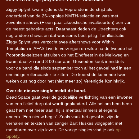
Ziggy Splynt kwam tijdens de Popronde in de strijd als
onderdeel van de 26-koppige NMTH-selectie en was met
zeventien shows (+ een paar akoestische invalbeurten) een van
de meest geboekte acts. Daarnaast deden de Utrechters ook
nog andere shows en dat was soms best pittig. Ter illustratie:
Ziggy Splynt was verzocht twee aftershows voor Within
Temptation in AFAS Live te verzorgen en wilde na de tweede het
Popronde-seizoen afsluiten op het Eindfeest in de Melkweg en
kwam daar zo rond 3.00 uur aan. Gesneden koek inmiddels
voor de band die sinds september toch al het gevoel had in een
oneindige rollercoaster te zitten. Die koerst de komende twee
weken dus nog door het (niet meer zo) Verenigde Koninkrijk.
Over de nieuwe single meldt de band:
Dead Space gaat over de goddelijke verlichting van een inwoner
van een fictief dorp dat wordt geplunderd. Alle hel om hem heen
gaat hem niet meer aan, hij is mentaal immers al ergens
anders. ‘Een nieuw begin’. Zoals vaak het geval is, zijn de
verhalen en teksten van zanger Bart Huskes volgepakt met
metaforen over zijn leven. De vorige singles vind je ook
op
Spotify
.