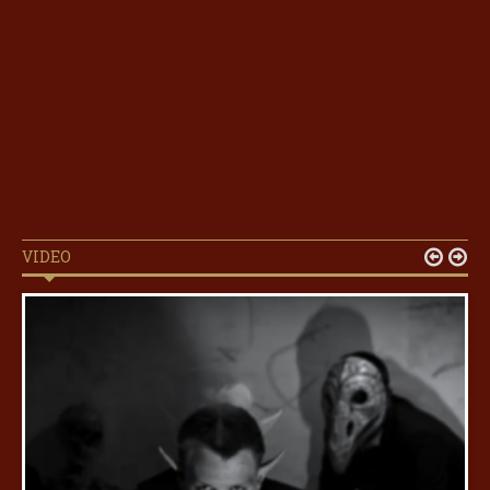
VIDEO

