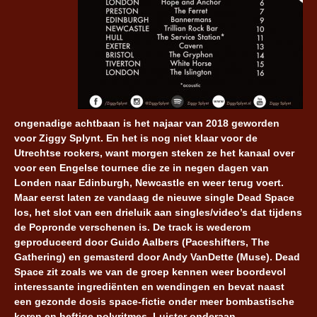
ongenadige achtbaan is het najaar van 2018 geworden
voor Ziggy Splynt. En het is nog niet klaar voor de
Utrechtse rockers, want morgen steken ze het kanaal over
voor een Engelse tournee die ze in negen dagen van
Londen naar Edinburgh, Newcastle en weer terug voert.
Maar eerst laten ze vandaag de nieuwe single Dead Space
los, het slot van een drieluik aan singles/video’s dat tijdens
de Popronde verschenen is. De track is wederom
geproduceerd door Guido Aalbers (Paceshifters, The
Gathering) en gemasterd door Andy VanDette (Muse). Dead
Space zit zoals we van de groep kennen weer boordevol
interessante ingrediënten en wendingen en bevat naast
een gezonde dosis space-fictie onder meer bombastische
koren en heftige polyritmes. Luister onderaan.