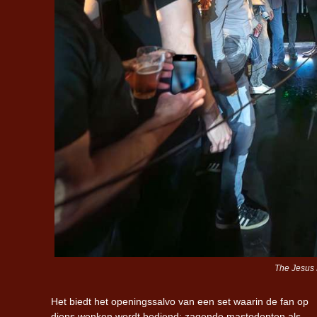
The Jesus 
Het biedt het openingssalvo van een set waarin de fan op
diens wenken wordt bediend: zagende mastodonten als