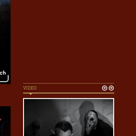
VIDEO

