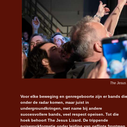
The Jesus 
Voor elke beweging en genregeboorte zijn er bands di
onder de radar komen, maar juist in
undergroundkringen, met name bij andere
succesvollere bands, veel respect opeisen. Tot die
hoek behoort The Jesus Lizard. De trippende
noiserockformatie onder leiding van geflipte frontman