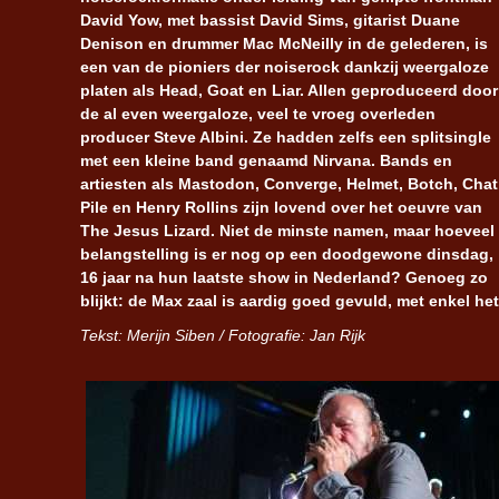
David Yow, met bassist David Sims, gitarist Duane
Denison en drummer Mac McNeilly in de gelederen, is
een van de pioniers der noiserock dankzij weergaloze
platen als Head, Goat en Liar. Allen geproduceerd door
de al even weergaloze, veel te vroeg overleden
producer Steve Albini. Ze hadden zelfs een splitsingle
met een kleine band genaamd Nirvana. Bands en
artiesten als Mastodon, Converge, Helmet, Botch, Chat
Pile en Henry Rollins zijn lovend over het oeuvre van
The Jesus Lizard. Niet de minste namen, maar hoeveel
belangstelling is er nog op een doodgewone dinsdag,
16 jaar na hun laatste show in Nederland? Genoeg zo
blijkt: de Max zaal is aardig goed gevuld, met enkel he
Tekst: Merijn Siben / Fotografie: Jan Rijk