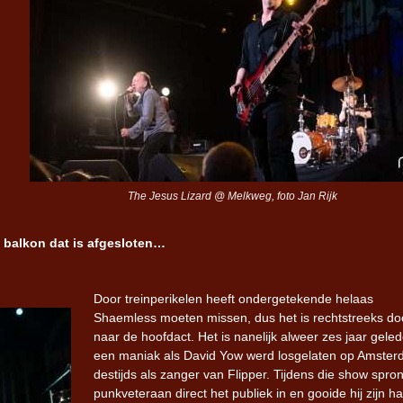
Iron Jinn doopt vers epos 
Futurist en munt Reich and
Roll-stijl
The Jesus Lizard @ Melkweg, foto Jan Rijk
t balkon dat is afgesloten…
Door treinperikelen heeft ondergetekende helaas
Shaemless moeten missen, dus het is rechtstreeks do
naar de hoofdact. Het is nanelijk alweer zes jaar gele
een maniak als David Yow werd losgelaten op Amster
destijds als zanger van Flipper. Tijdens die show spro
punkveteraan direct het publiek in en gooide hij zijn h