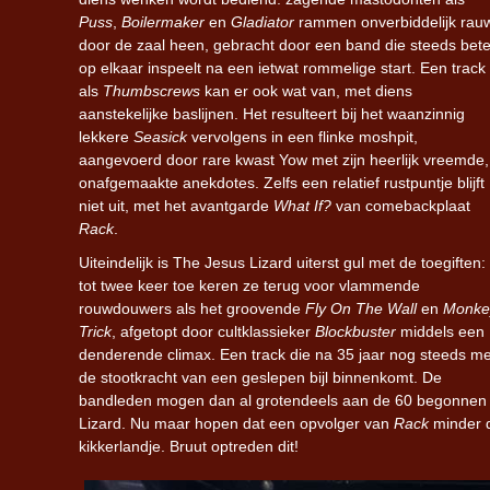
Puss
,
Boilermaker
en
Gladiator
rammen onverbiddelijk rau
door de zaal heen, gebracht door een band die steeds bete
op elkaar inspeelt na een ietwat rommelige start. Een track
als
Thumbscrews
kan er ook wat van, met diens
aanstekelijke baslijnen. Het resulteert bij het waanzinnig
lekkere
Seasick
vervolgens in een flinke moshpit,
aangevoerd door rare kwast Yow met zijn heerlijk vreemde,
onafgemaakte anekdotes. Zelfs een relatief rustpuntje blijft
niet uit, met het avantgarde
What If?
van comebackplaat
Rack
.
Uiteindelijk is The Jesus Lizard uiterst gul met de toegiften:
tot twee keer toe keren ze terug voor vlammende
rouwdouwers als het groovende
Fly On The Wall
en
Monke
Trick
, afgetopt door cultklassieker
Blockbuster
middels een
denderende climax. Een track die na 35 jaar nog steeds me
de stootkracht van een geslepen bijl binnenkomt. De
bandleden mogen dan al grotendeels aan de 60 begonnen zij
Lizard. Nu maar hopen dat een opvolger van
Rack
minder d
kikkerlandje. Bruut optreden dit!