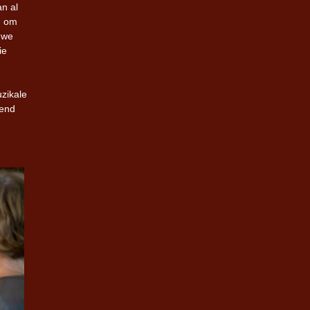
an al
, om
uwe
ie
zikale
dend