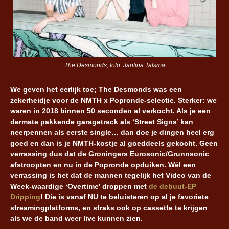
The Desmonds, foto: Jantina Talsma
We geven het eerlijk toe; The Desmonds was een
zekerheidje voor de NMTH x Popronde-selectie. Sterker: we
waren in 2018 binnen 50 seconden al verkocht. Als je een
dermate pakkende garagetrack als ‘Street Signs’ kan
neerpennen als eerste single… dan doe je dingen heel erg
goed en dan is je NMTH-kostje al goeddeels gekocht. Geen
verrassing dus dat de Groningers Eurosonic/Grunnsonic
afstroopten en nu in de Popronde opduiken. Wél een
verrassing is het dat de mannen tegelijk het Video van de
Week-waardige ‘Overtime’ droppen met
de debuut-EP
Dripping
! Die is vanaf NU te beluisteren op al je favoriete
streamingplatforms, en straks ook op cassette te krijgen
als we de band weer live kunnen zien.