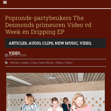
Popronde-partybeukers The
Desmonds primeuren Video vd
Week én Dripping EP
ARTICLES
,
AUDIO
,
CLIPS
,
NEW MUSIC
,
VIDEO
,
VIDEO
juni 19, 2020
Articles
,
Audio
,
Clips
,
New Music
,
Video
,
Video