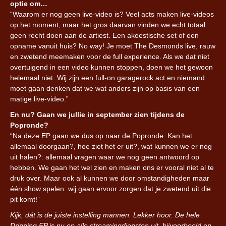
optie om…
“Waarom er nog geen live-video is? Veel acts maken live-videos
op het moment, maar het gros daarvan vinden we echt totaal
geen recht doen aan de artiest. Een akoestische set of een
opname vanuit huis? No way! Je moet The Desmonds live, rauw
en zwetend meemaken voor de full experience. Als we dat niet
overtuigend in een video kunnen stoppen, doen we het gewoon
helemaal niet. Wij zijn een full-on garagerock act en niemand
moet gaan denken dat we wat anders zijn op basis van een
matige live-video.”
En nu? Gaan we jullie in september zien tijdens de
Popronde?
“Na deze EP gaan we dus op naar de Popronde. Kan het
allemaal doorgaan?, hoe ziet het er uit?, wat kunnen we er nog
uit halen?: allemaal vragen waar we nog geen antwoord op
hebben. We gaan het wel zien en maken ons er vooral niet al te
druk over. Maar ook al kunnen we door omstandigheden maar
één show spelen: wij gaan ervoor zorgen dat je zwetend uit die
pit komt!”
Kijk, dát is de juiste instelling mannen. Lekker hoor. De hele
Dripping EP is nu op alle streamingdiensten uit, bijvoorbeeld op