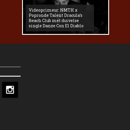
Videoprimeur: NMTH x
The
Popronde Talent Dracula’s
Zemma s
Beach Club met duivelse
underg
single Danze Con El Diablo
livesess