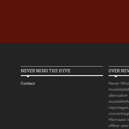
NEVER MIND THE HYPE
OVER NE
Contact
Never Mind
muziekplatf
alternative
muzieklief
reportages
concertregi
Hiernaast 
offline zee