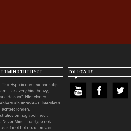
Iron Jinn doopt vers epos 
Futurist en munt Reich and
Roll-stijl
VER MIND THE HYPE
FOLLOW US
 The Hype is een onafhankelijk
orm "for everything heavy,
 and deviant". Hier vinden
hebbers albumreviews, interviews,
, achtergronden,
straties en nog veel meer.
is Never Mind The Hype ook
r actief met het opzetten van