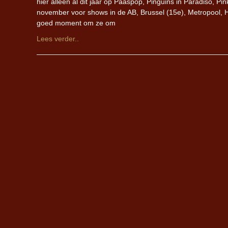
hier alleen al dit jaar op Paaspop, Pinguins in Paradiso, 
november voor shows in de AB, Brussel (15e), Metropool,
goed moment om ze om
Lees verder..