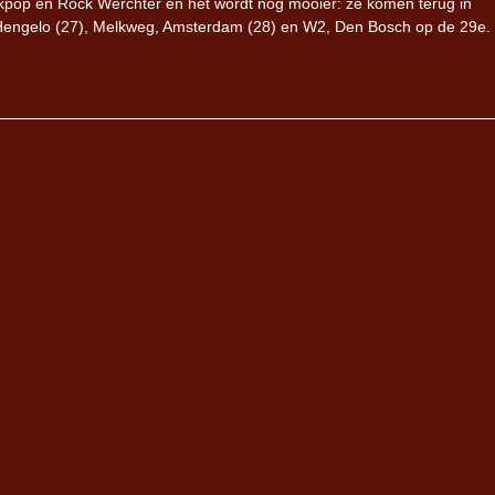
Pinkpop en Rock Werchter en het wordt nog mooier: ze komen terug in
 Hengelo (27), Melkweg, Amsterdam (28) en W2, Den Bosch op de 29e.