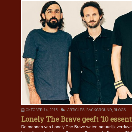
OKTOBER 14, 2015
ARTICLES
,
BACKGROUND
,
BLOGS
Lonely The Brave geeft ’10 essenti
De mannen van Lonely The Brave weten natuurlijk verduveld