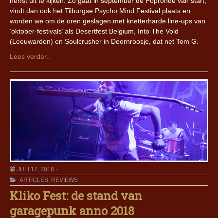
herfst uit te kijken. Zo gaat in september de Popronde van start,
vindt dan ook het Tilburgse Psycho Mind Festival plaats en
worden we om de oren geslagen met knetterharde line-ups van
‘oktober-festivals’ als Desertfest Belgium, Into The Void
(Leeuwarden) en Soulcrusher in Doornroosje, dat net Tom G.
Lees verder..
JULI 17, 2018
ARTICLES
,
REVIEWS
Kliko Fest: de stand van
garagepunk anno 2018