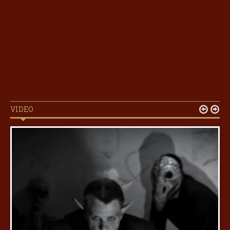
VIDEO

