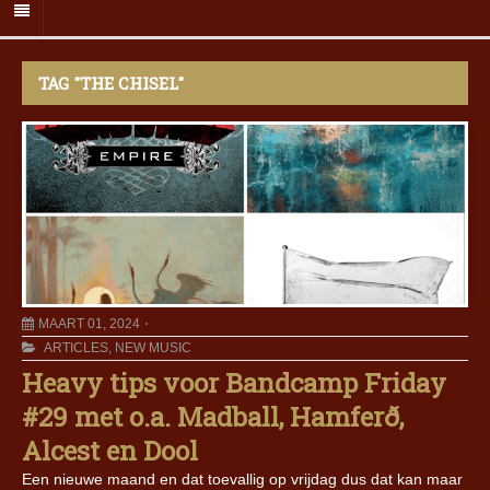
TAG "THE CHISEL"
MAART 01, 2024
ARTICLES
,
NEW MUSIC
Heavy tips voor Bandcamp Friday
#29 met o.a. Madball, Hamferð,
Alcest en Dool
Een nieuwe maand en dat toevallig op vrijdag dus dat kan maar