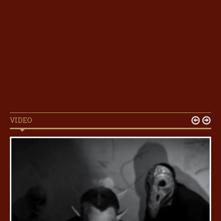
VIDEO

