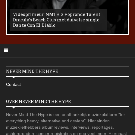
Videoprimeur: NMTH x Popronde Talent
Dracula’s Beach Club met duivelse single
Danze Con El Diablo
NEVER MIND THE HYPE
Contact
OVER NEVER MIND THE HYPE
Never Mind The Hype is een onafhankelijk muziekplatform "for
everything heavy, alternative and deviant". Hier vinden
muziekliefhebbers albumreviews, interviews, reportages,
achtergronden, concertregistraties en nog veel meer. Hiernaast