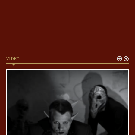
VIDEO

