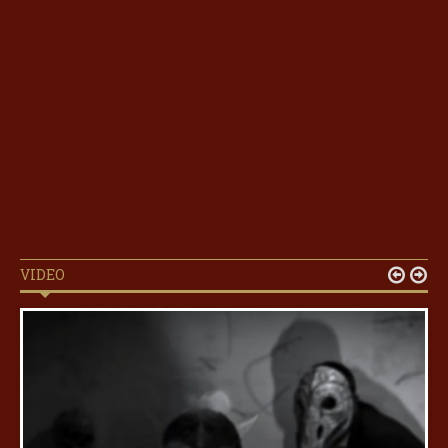
VIDEO

