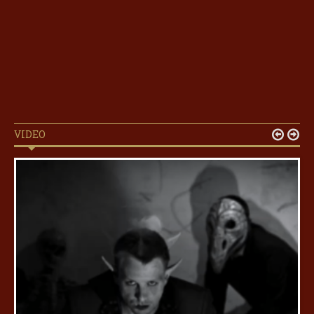
VIDEO

