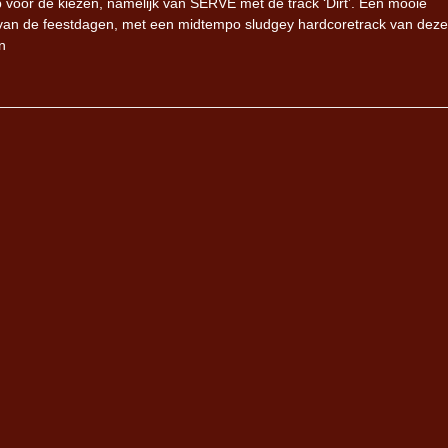
 voor de kiezen, namelijk van SERVE met de track ‘Dirt’. Een mooie
id van de feestdagen, met een midtempo sludgey hardcoretrack van deze
n