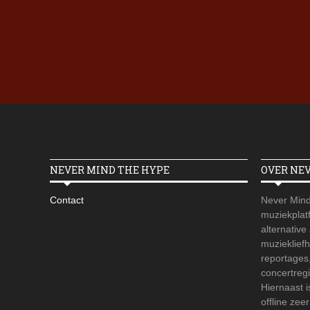
NEVER MIND THE HYPE
OVER NE
Contact
Never Mind
muziekplatf
alternative
muzieklief
reportages
concertregi
Hiernaast 
offline zee