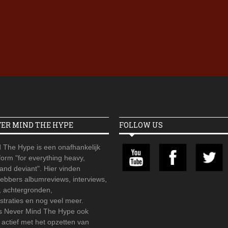
Iron Jinn doopt vers epos 
Futurist en munt Reich and
Roll-stijl
VER MIND THE HYPE
FOLLOW US
 The Hype is een onafhankelijk
orm "for everything heavy,
 and deviant". Hier vinden
hebbers albumreviews, interviews,
, achtergronden,
straties en nog veel meer.
is Never Mind The Hype ook
r actief met het opzetten van