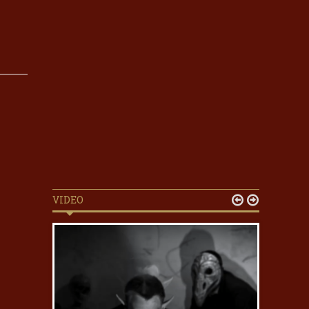
VIDEO

