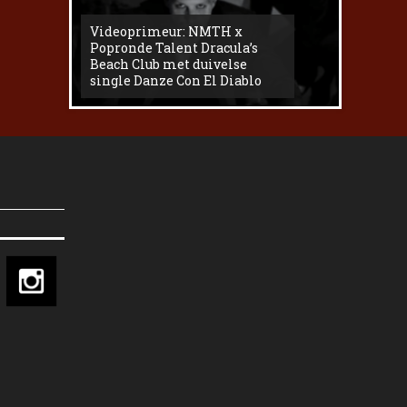
Videoprimeur: NMTH x
The
Popronde Talent Dracula’s
Zemma s
Beach Club met duivelse
underg
single Danze Con El Diablo
livesess