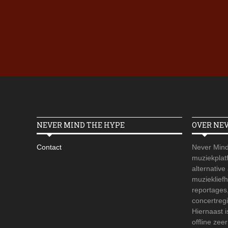
NEVER MIND THE HYPE
OVER NE
Contact
Never Mind
muziekplatf
alternative
muzieklief
reportages
concertregi
Hiernaast 
offline zee