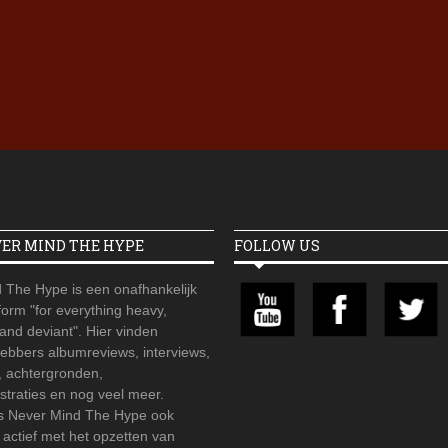
Iron Jinn doopt vers epos 
Futurist en munt Reich and
Roll-stijl
VER MIND THE HYPE
FOLLOW US
 The Hype is een onafhankelijk
orm "for everything heavy,
 and deviant". Hier vinden
hebbers albumreviews, interviews,
, achtergronden,
straties en nog veel meer.
is Never Mind The Hype ook
r actief met het opzetten van