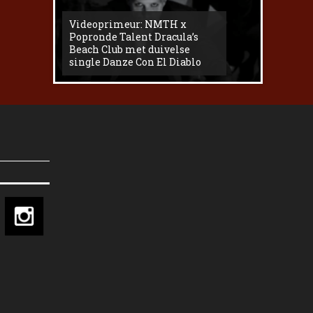
Videoprimeur: NMTH x
The
Popronde Talent Dracula’s
Zemma s
Beach Club met duivelse
underg
single Danze Con El Diablo
livesess