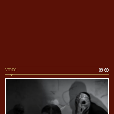
VIDEO

