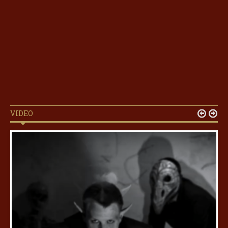
VIDEO

