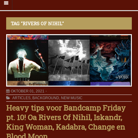
TAG "RIVERS OF NIHIL"
OKTOBER 01, 2021
ARTICLES
,
BACKGROUND
,
NEW MUSIC
Heavy tips voor Bandcamp Friday
pt. 10! Oa Rivers Of Nihil, Iskandr,
King Woman, Kadabra, Change en
Blood Moon