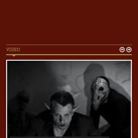
VIDEO

