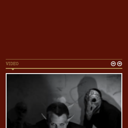
VIDEO

