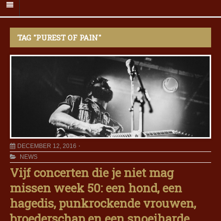
TAG "PUREST OF PAIN"
DECEMBER 12, 2016
NEWS
Vijf concerten die je niet mag
missen week 50: een hond, een
hagedis, punkrockende vrouwen,
broederschap en een snoeiharde