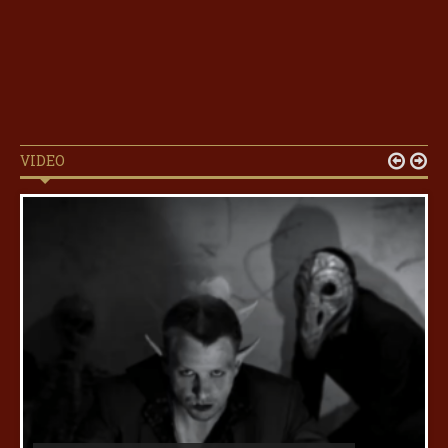
VIDEO

