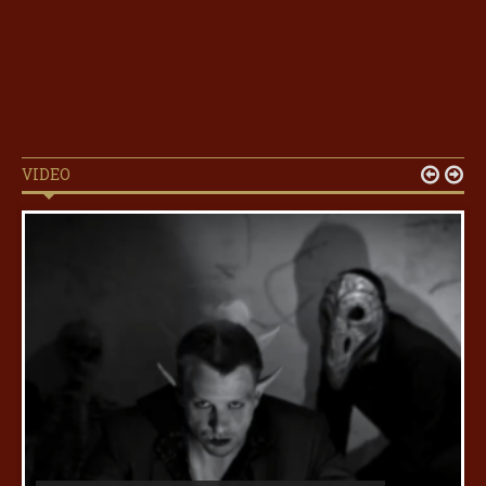
VIDEO

