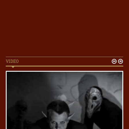
VIDEO

