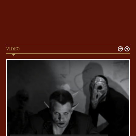
VIDEO

