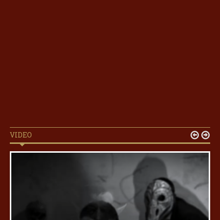
VIDEO

