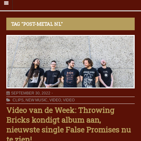
TAG "POST-METAL NL"
SEPTEMBER 30, 2022
CLIPS
,
NEW MUSIC
,
VIDEO
,
VIDEO
Video van de Week: Throwing
Bricks kondigt album aan,
nieuwste single False Promises nu
te zien!