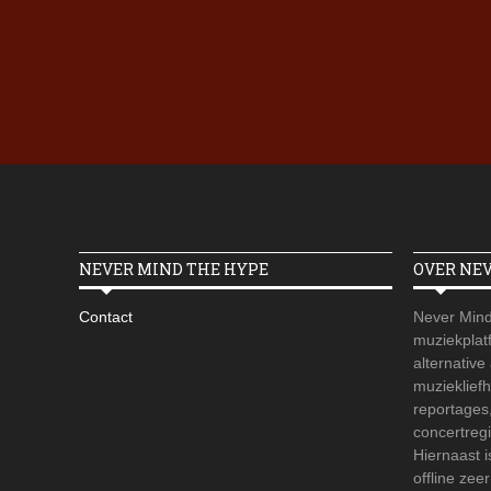
NEVER MIND THE HYPE
OVER NE
Contact
Never Mind
muziekplatf
alternative
muzieklief
reportages
concertregi
Hiernaast 
offline zee