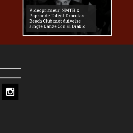
Videoprimeur: NMTH x
The
Popronde Talent Dracula’s
Zemma s
Beach Club met duivelse
underg
single Danze Con El Diablo
livesess