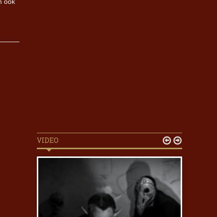
n ook
VIDEO

