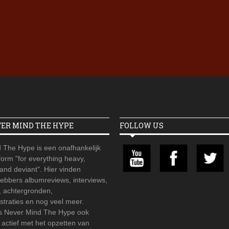
Iron Jinn doopt vers epos 
Futurist en munt Reich and
Roll-stijl
VER MIND THE HYPE
FOLLOW US
 The Hype is een onafhankelijk
orm "for everything heavy,
 and deviant". Hier vinden
hebbers albumreviews, interviews,
, achtergronden,
straties en nog veel meer.
is Never Mind The Hype ook
r actief met het opzetten van