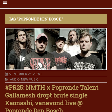
TAG "POPRONDE DEN BOSCH"
SEPTEMBER 26, 2025
AUDIO
,
NEW MUSIC
#PR25: NMTH x Popronde Talent
Gallamesh dropt brute single
Kaonashi, vanavond live @
Popronde Den Bosch