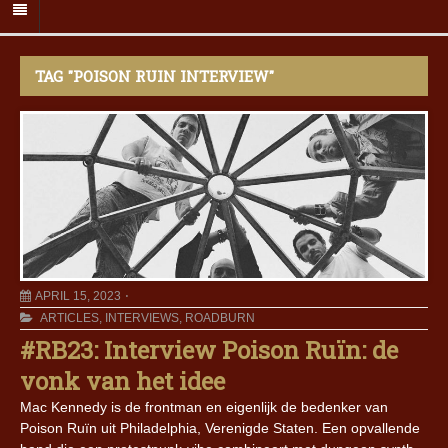
TAG "POISON RUIN INTERVIEW"
APRIL 15, 2023
ARTICLES
,
INTERVIEWS
,
ROADBURN
#RB23: Interview Poison Ruïn: de
vonk van het idee
Mac Kennedy is de frontman en eigenlijk de bedenker van
Poison Ruïn uit Philadelphia, Verenigde Staten. Een opvallende