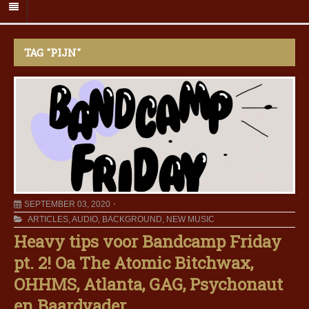
TAG "PIJN"
SEPTEMBER 03, 2020
ARTICLES
,
AUDIO
,
BACKGROUND
,
NEW MUSIC
Heavy tips voor Bandcamp Friday
pt. 2! Oa The Atomic Bitchwax,
OHHMS, Atlanta, GAG, Psychonaut
en Baardvader