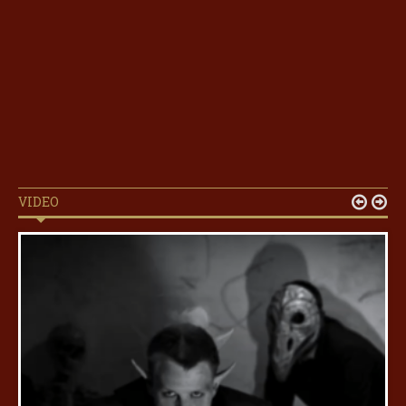
VIDEO

