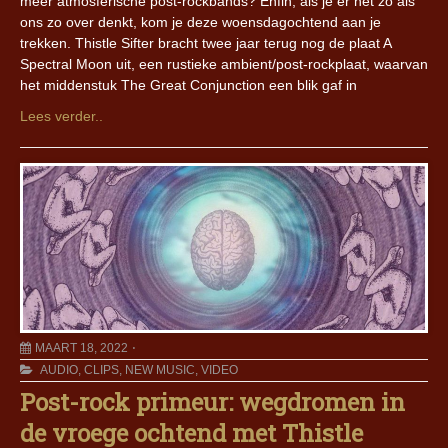
meer atmosferische post-rockbands? Enfin, als je er net zo als
ons zo over denkt, kom je deze woensdagochtend aan je
trekken. Thistle Sifter bracht twee jaar terug nog de plaat A
Spectral Moon uit, een rustieke ambient/post-rockplaat, waarvan
het middenstuk The Great Conjunction een blik gaf in
Lees verder..
MAART 18, 2022
AUDIO
,
CLIPS
,
NEW MUSIC
,
VIDEO
Post-rock primeur: wegdromen in
de vroege ochtend met Thistle