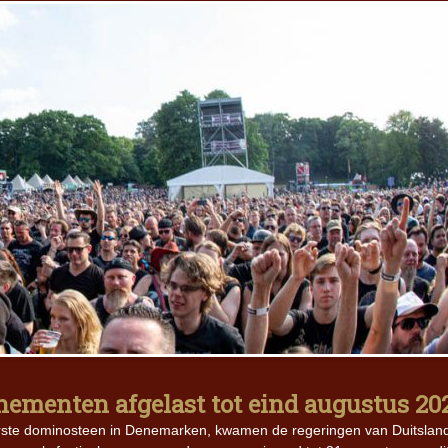
ementen afgelast tot eind augustus 20
rste dominosteen in Denemarken, kwamen de regeringen van Duitslan