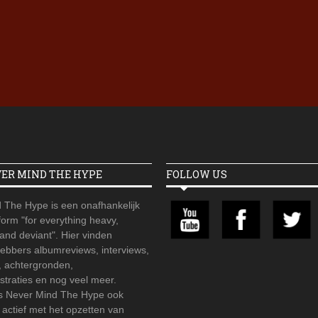
Iron Jinn doopt vers epos 
Futurist en munt Reich and
Roll-stijl
VER MIND THE HYPE
FOLLOW US
 The Hype is een onafhankelijk
orm "for everything heavy,
 and deviant". Hier vinden
hebbers albumreviews, interviews,
, achtergronden,
straties en nog veel meer.
is Never Mind The Hype ook
r actief met het opzetten van