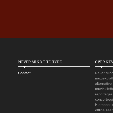
NEVER MIND THE HYPE
OVER NE
Contact
Never Mind
muziekplatf
alternative
muzieklief
reportages
concertregi
Hiernaast 
offline zee