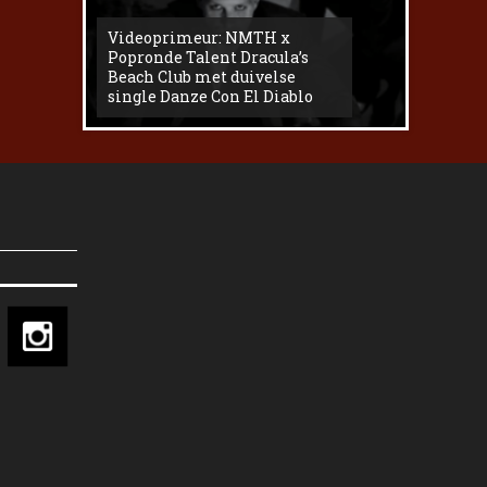
Videoprimeur: NMTH x
The
Popronde Talent Dracula’s
Zemma s
Beach Club met duivelse
underg
single Danze Con El Diablo
livesess