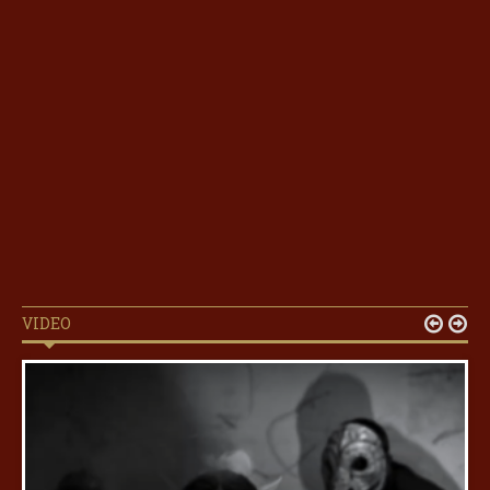
VIDEO

