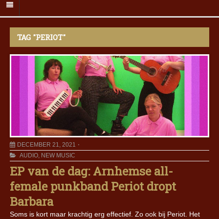
TAG "PERIOT"
DECEMBER 21, 2021
AUDIO
,
NEW MUSIC
EP van de dag: Arnhemse all-
female punkband Periot dropt
Barbara
Soms is kort maar krachtig erg effectief. Zo ook bij Periot. Het