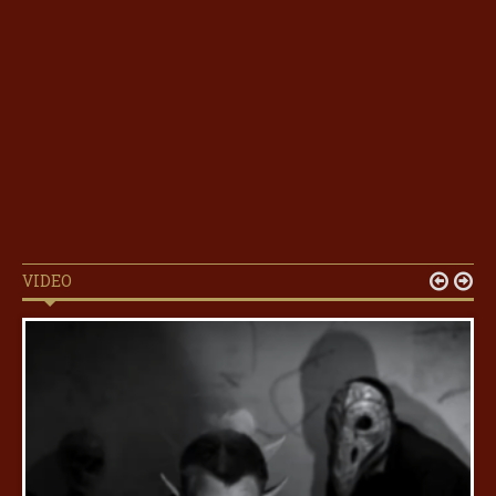
VIDEO

